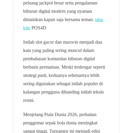
peluang jackpot besar serta pengalaman
hiburan digital modern yang nyaman
dimainkan kapan saja bersama teman.
situs
toto
POS4D
Istilah slot gacor dan maxwin menjadi dua
kata yang paling sering muncul dalam
pembahasan komunitas hiburan digital
berbasis permainan. Meski terdengar seperti
strategi pasti, keduanya sebenarnya lebih
sering digunakan sebagai istilah populer di
kalangan pengguna dibanding istilah teknis
resmi.
Menjelang Piala Dunia 2026, perhatian
penggemar sepak bola dunia meningkat
sangat tinggi. Turnamen ini menjadi edisi