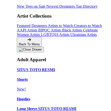
New Tees on Sale
Newest Designers
Tag Directory
Artist Collections
Featured Designers
Artists to Watch
Creators to Watch
AAPI Artists
BIPOC Artists
Black Artists
Celebrate
Women Artists
LGBTQIA Artists
Ukrainian Artists
Back To Menu
Adult Apparel
SITUS TOTO RESMI
Shorts
New!
Hoodies
Long Sleeve SITUS TOTO RESMI