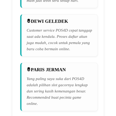
main jadi lebih seru setiap hari.
DEWI GELEDEK
Customer service POS4D cepat tanggap
saat ada kendala. Proses daftar akun
juga mudah, cocok untuk pemula yang
baru coba bermain online.
PARIS JERMAN
Yang paling saya suka dari POS4D
adalah pilihan slot gacornya lengkap
dan sering kasih kemenangan besar.
Recommended buat pecinta game
online.