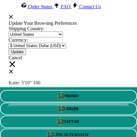
Order Status
FAQ
Contact Us
Update Your Browsing Preferences
Shipping Country:
Currency:
Cancel
Katie:
5'10"
160
PROMO
Select your person:
Male
Female
LOGIN
Height
Short
Med
Tall
DAFTAR
Weight
Slim
Avg
Heavy
LINK ALTERNATIF