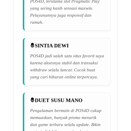
POS4D, terutama slot Pragmatic Play
yang sering kasih sensasi maxwin.
Pelayanannya juga responsif dan
ramah.
SINTIA DEWI
POS4D jadi salah satu situs favorit saya
karena aksesnya stabil dan transaksi
withdraw selalu lancar. Cocok buat
yang cari hiburan online terpercaya.
DUET SUSU MANO
Pengalaman bermain di POS4D cukup
memuaskan, banyak promo menarik
dan game terbaru selalu update. Bikin