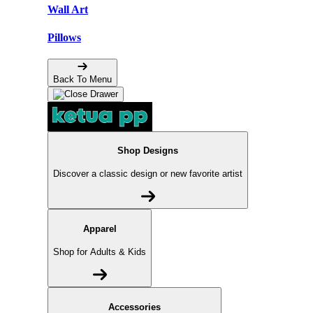
Wall Art
Pillows
Back To Menu
Shop Designs
Discover a classic design or new favorite artist
Apparel
Shop for Adults & Kids
Accessories