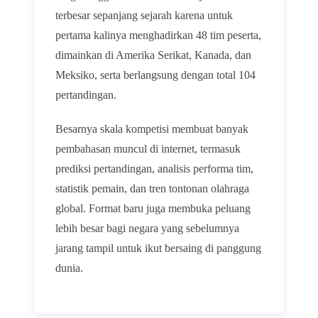
terbesar sepanjang sejarah karena untuk
pertama kalinya menghadirkan 48 tim peserta,
dimainkan di Amerika Serikat, Kanada, dan
Meksiko, serta berlangsung dengan total 104
pertandingan.
Besarnya skala kompetisi membuat banyak
pembahasan muncul di internet, termasuk
prediksi pertandingan, analisis performa tim,
statistik pemain, dan tren tontonan olahraga
global. Format baru juga membuka peluang
lebih besar bagi negara yang sebelumnya
jarang tampil untuk ikut bersaing di panggung
dunia.