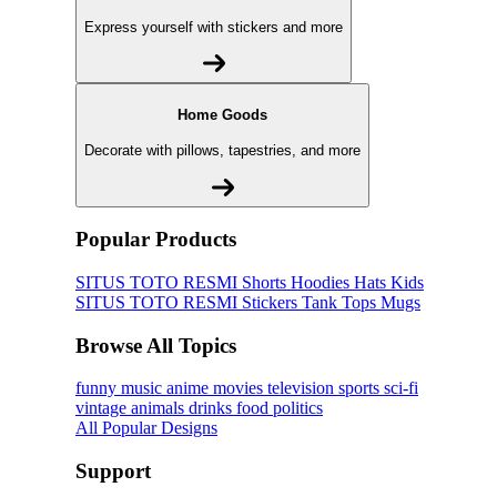
Express yourself with stickers and more
Home Goods
Decorate with pillows, tapestries, and more
Popular Products
SITUS TOTO RESMI
Shorts
Hoodies
Hats
Kids
SITUS TOTO RESMI
Stickers
Tank Tops
Mugs
Browse All Topics
funny
music
anime
movies
television
sports
sci-fi
vintage
animals
drinks
food
politics
All Popular Designs
Support