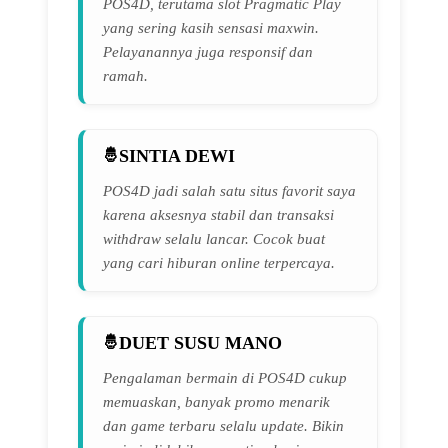
POS4D, terutama slot Pragmatic Play
yang sering kasih sensasi maxwin.
Pelayanannya juga responsif dan
ramah.
SINTIA DEWI
POS4D jadi salah satu situs favorit saya
karena aksesnya stabil dan transaksi
withdraw selalu lancar. Cocok buat
yang cari hiburan online terpercaya.
DUET SUSU MANO
Pengalaman bermain di POS4D cukup
memuaskan, banyak promo menarik
dan game terbaru selalu update. Bikin