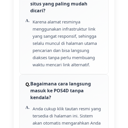
situs yang paling mudah
dicari?
Karena alamat resminya
menggunakan infrastruktur link
yang sangat responsif, sehingga
selalu muncul di halaman utama
pencarian dan bisa langsung
diakses tanpa perlu membuang
waktu mencari link alternatif.
Bagaimana cara langsung
masuk ke POS4D tanpa
kendala?
Anda cukup klik tautan resmi yang
tersedia di halaman ini. Sistem
akan otomatis mengarahkan Anda