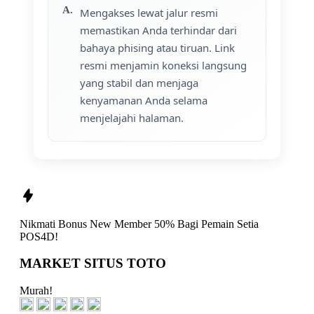
Mengakses lewat jalur resmi
memastikan Anda terhindar dari
bahaya phising atau tiruan. Link
resmi menjamin koneksi langsung
yang stabil dan menjaga
kenyamanan Anda selama
menjelajahi halaman.
Nikmati
Bonus New Member 50%
Bagi Pemain Setia
POS4D!
MARKET SITUS TOTO
Murah!