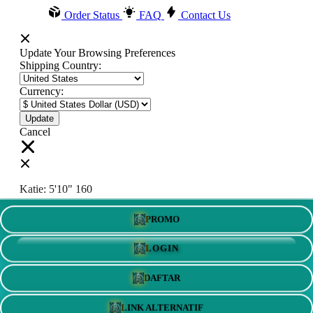
Order Status
FAQ
Contact Us
Update Your Browsing Preferences
Shipping Country:
Currency:
Cancel
Katie:
5'10"
160
PROMO
Select your person:
Male
Female
LOGIN
Height
Short
Med
Tall
DAFTAR
Weight
Slim
Avg
Heavy
LINK ALTERNATIF