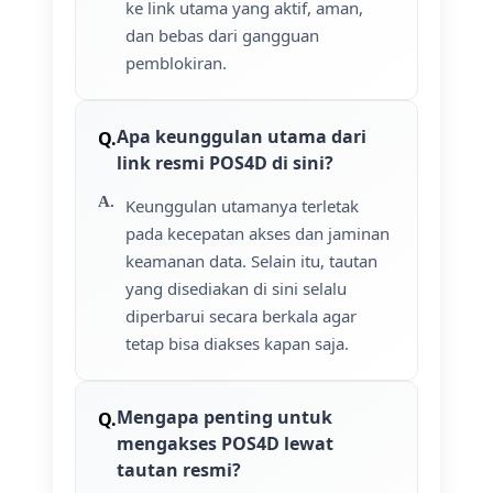
ke link utama yang aktif, aman,
dan bebas dari gangguan
pemblokiran.
Apa keunggulan utama dari
link resmi POS4D di sini?
Keunggulan utamanya terletak
pada kecepatan akses dan jaminan
keamanan data. Selain itu, tautan
yang disediakan di sini selalu
diperbarui secara berkala agar
tetap bisa diakses kapan saja.
Mengapa penting untuk
mengakses POS4D lewat
tautan resmi?