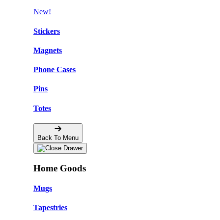
New!
Stickers
Magnets
Phone Cases
Pins
Totes
Back To Menu
Home Goods
Mugs
Tapestries