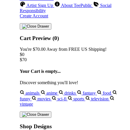
Artist Sign Up
About TeePublic
Social
Responsibility
Create Account
Cart Preview (0)
You're
$70.00
Away from
FREE US Shipping!
$0
$70
Your Cart is empty...
Discover something you'll love!
animals
anime
drinks
fantasy
food
funny
movies
sci-fi
sports
television
vintage
Shop Designs