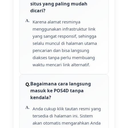
situs yang paling mudah
dicari?
Karena alamat resminya
menggunakan infrastruktur link
yang sangat responsif, sehingga
selalu muncul di halaman utama
pencarian dan bisa langsung
diakses tanpa perlu membuang
waktu mencari link alternatif.
Bagaimana cara langsung
masuk ke POS4D tanpa
kendala?
Anda cukup klik tautan resmi yang
tersedia di halaman ini. Sistem
akan otomatis mengarahkan Anda