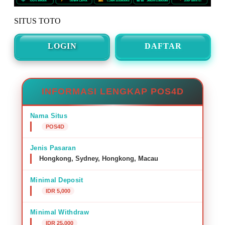
SITUS TOTO
LOGIN
DAFTAR
INFORMASI LENGKAP POS4D
Nama Situs
POS4D
Jenis Pasaran
Hongkong, Sydney, Hongkong, Macau
Minimal Deposit
IDR 5,000
Minimal Withdraw
IDR 25,000