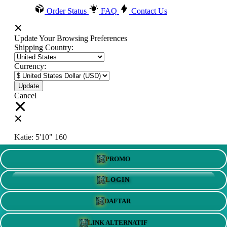
Order Status
FAQ
Contact Us
Update Your Browsing Preferences
Shipping Country:
Currency:
Cancel
Katie:
5'10"
160
PROMO
Select your person:
Male
Female
LOGIN
Height
Short
Med
Tall
DAFTAR
Weight
Slim
Avg
Heavy
LINK ALTERNATIF