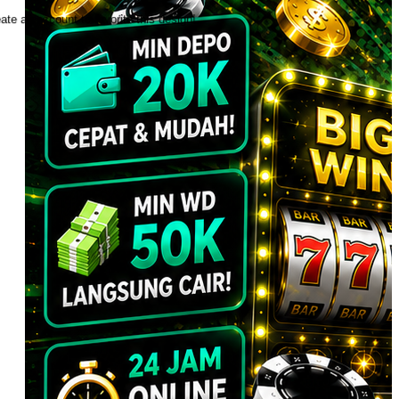
ate an account to favorite this design!