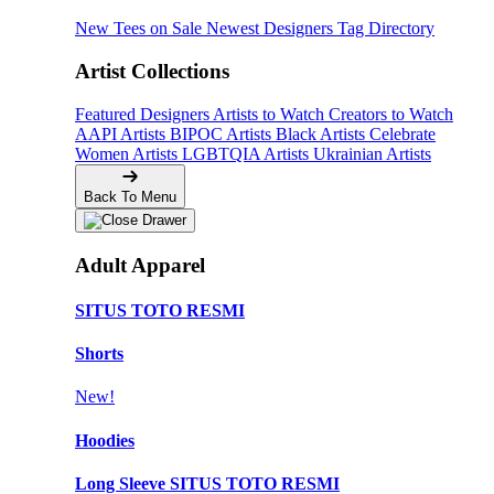
New Tees on Sale
Newest Designers
Tag Directory
Artist Collections
Featured Designers
Artists to Watch
Creators to Watch
AAPI Artists
BIPOC Artists
Black Artists
Celebrate
Women Artists
LGBTQIA Artists
Ukrainian Artists
Back To Menu
Adult Apparel
SITUS TOTO RESMI
Shorts
New!
Hoodies
Long Sleeve SITUS TOTO RESMI