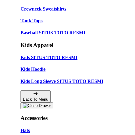
Crewneck Sweatshirts
Tank Tops
Baseball SITUS TOTO RESMI
Kids Apparel
Kids SITUS TOTO RESMI
Kids Hoodie
Kids Long Sleeve SITUS TOTO RESMI
Back To Menu
Accessories
Hats