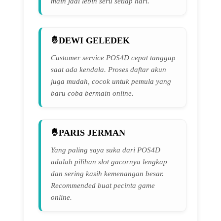
main jadi lebih seru setiap hari.
DEWI GELEDEK
Customer service POS4D cepat tanggap
saat ada kendala. Proses daftar akun
juga mudah, cocok untuk pemula yang
baru coba bermain online.
PARIS JERMAN
Yang paling saya suka dari POS4D
adalah pilihan slot gacornya lengkap
dan sering kasih kemenangan besar.
Recommended buat pecinta game
online.