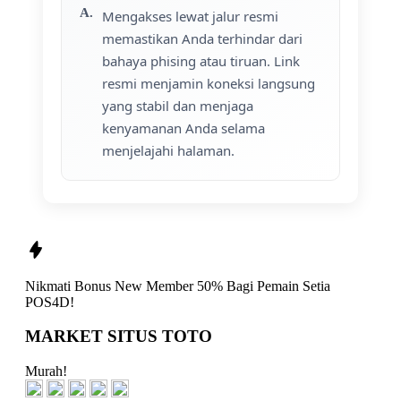
Mengakses lewat jalur resmi
memastikan Anda terhindar dari
bahaya phising atau tiruan. Link
resmi menjamin koneksi langsung
yang stabil dan menjaga
kenyamanan Anda selama
menjelajahi halaman.
Nikmati
Bonus New Member 50%
Bagi Pemain Setia
POS4D!
MARKET SITUS TOTO
Murah!