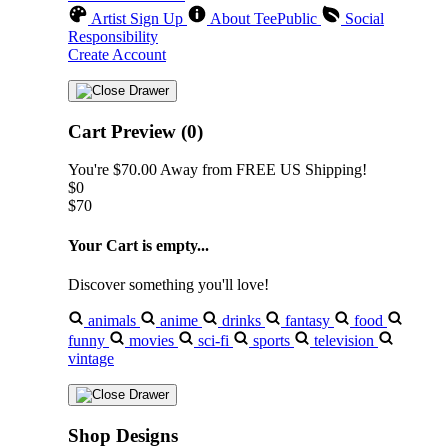
Artist Sign Up
About TeePublic
Social
Responsibility
Create Account
Cart Preview (0)
You're
$70.00
Away from
FREE US Shipping!
$0
$70
Your Cart is empty...
Discover something you'll love!
animals
anime
drinks
fantasy
food
funny
movies
sci-fi
sports
television
vintage
Shop Designs