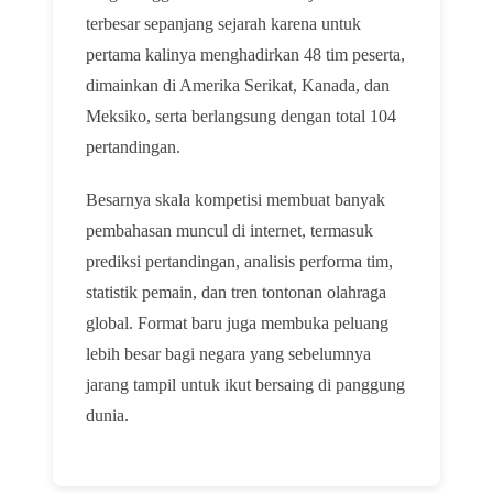
terbesar sepanjang sejarah karena untuk
pertama kalinya menghadirkan 48 tim peserta,
dimainkan di Amerika Serikat, Kanada, dan
Meksiko, serta berlangsung dengan total 104
pertandingan.
Besarnya skala kompetisi membuat banyak
pembahasan muncul di internet, termasuk
prediksi pertandingan, analisis performa tim,
statistik pemain, dan tren tontonan olahraga
global. Format baru juga membuka peluang
lebih besar bagi negara yang sebelumnya
jarang tampil untuk ikut bersaing di panggung
dunia.