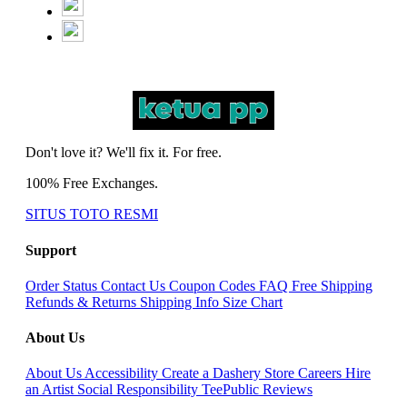
Don't love it? We'll fix it. For free.
100% Free Exchanges.
SITUS TOTO RESMI
Support
Order Status
Contact Us
Coupon Codes
FAQ
Free Shipping
Refunds & Returns
Shipping Info
Size Chart
About Us
About Us
Accessibility
Create a Dashery Store
Careers
Hire
an Artist
Social Responsibility
TeePublic Reviews