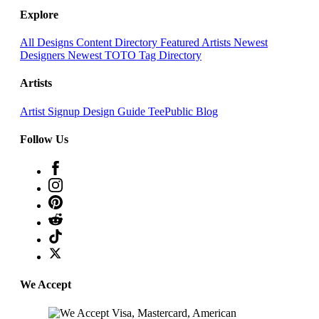
Explore
All Designs
Content Directory
Featured Artists
Newest
Designers
Newest TOTO
Tag Directory
Artists
Artist Signup
Design Guide
TeePublic Blog
Follow Us
We Accept