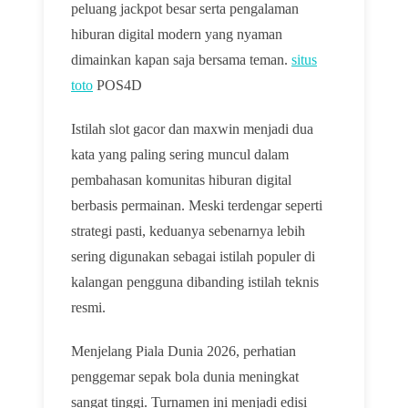
peluang jackpot besar serta pengalaman
hiburan digital modern yang nyaman
dimainkan kapan saja bersama teman.
situs
toto
POS4D
Istilah slot gacor dan maxwin menjadi dua
kata yang paling sering muncul dalam
pembahasan komunitas hiburan digital
berbasis permainan. Meski terdengar seperti
strategi pasti, keduanya sebenarnya lebih
sering digunakan sebagai istilah populer di
kalangan pengguna dibanding istilah teknis
resmi.
Menjelang Piala Dunia 2026, perhatian
penggemar sepak bola dunia meningkat
sangat tinggi. Turnamen ini menjadi edisi