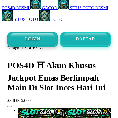
POS4D RESMI
GACOR
SITUS TOTO RESMI
SITUS TOTO
TOTO
LOGIN
DAFTAR
Design ID: 74165272
POS4D ⛩️ Akun Khusus
Jackpot Emas Berlimpah
Main Di Slot Inces Hari Ini
$3
IDR 5.000