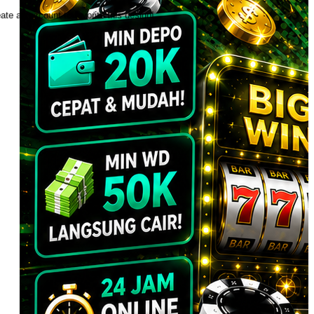
ate an account to favorite this design!