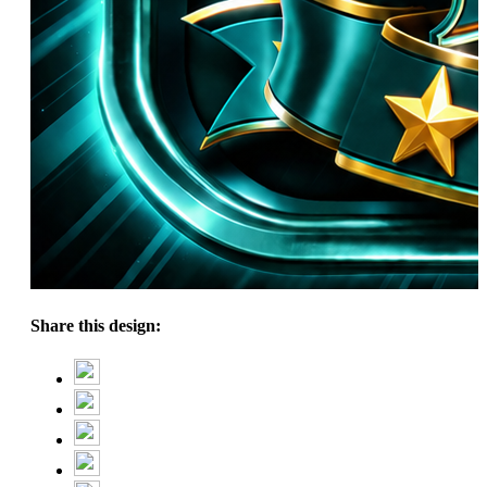
Share this design: