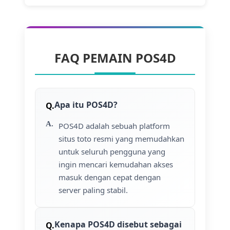
FAQ PEMAIN POS4D
Apa itu POS4D?
POS4D adalah sebuah platform
situs toto resmi yang memudahkan
untuk seluruh pengguna yang
ingin mencari kemudahan akses
masuk dengan cepat dengan
server paling stabil.
Kenapa POS4D disebut sebagai