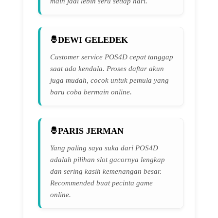
main jadi lebih seru setiap hari.
DEWI GELEDEK
Customer service POS4D cepat tanggap
saat ada kendala. Proses daftar akun
juga mudah, cocok untuk pemula yang
baru coba bermain online.
PARIS JERMAN
Yang paling saya suka dari POS4D
adalah pilihan slot gacornya lengkap
dan sering kasih kemenangan besar.
Recommended buat pecinta game
online.