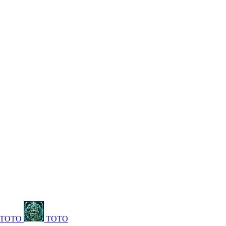
 TOTO
TOTO