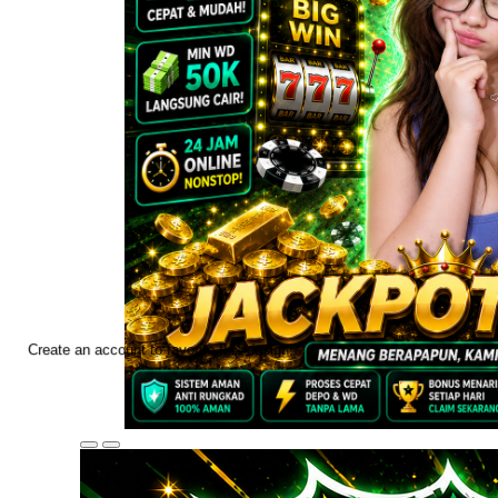
Create an account to favorite this design!