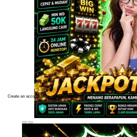
Create an account to favorite this design!