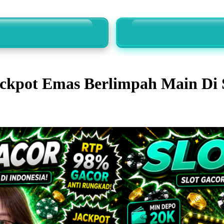
kpot Emas Berlimpah Main Di Sl