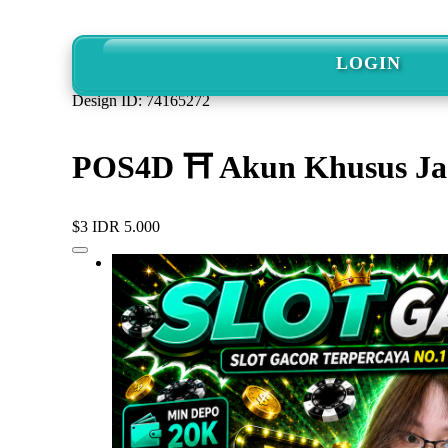
LOGIN
Design ID: 74165272
POS4D ⛩️ Akun Khusus Jac
$3
IDR 5.000