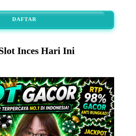
DAFTAR
ot Inces Hari Ini