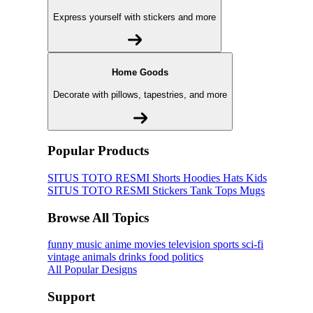
Express yourself with stickers and more
Home Goods
Decorate with pillows, tapestries, and more
Popular Products
SITUS TOTO RESMI
Shorts
Hoodies
Hats
Kids
SITUS TOTO RESMI
Stickers
Tank Tops
Mugs
Browse All Topics
funny
music
anime
movies
television
sports
sci-fi
vintage
animals
drinks
food
politics
All Popular Designs
Support