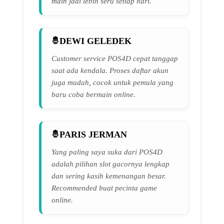
main jadi lebih seru setiap hari.
DEWI GELEDEK
Customer service POS4D cepat tanggap
saat ada kendala. Proses daftar akun
juga mudah, cocok untuk pemula yang
baru coba bermain online.
PARIS JERMAN
Yang paling saya suka dari POS4D
adalah pilihan slot gacornya lengkap
dan sering kasih kemenangan besar.
Recommended buat pecinta game
online.