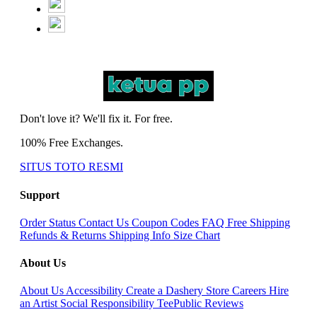
Don't love it? We'll fix it. For free.
100% Free Exchanges.
SITUS TOTO RESMI
Support
Order Status
Contact Us
Coupon Codes
FAQ
Free Shipping
Refunds & Returns
Shipping Info
Size Chart
About Us
About Us
Accessibility
Create a Dashery Store
Careers
Hire
an Artist
Social Responsibility
TeePublic Reviews