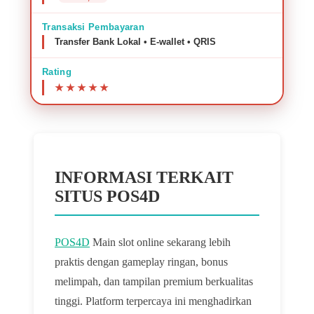
Transaksi Pembayaran
Transfer Bank Lokal • E-wallet • QRIS
Rating
INFORMASI TERKAIT
SITUS POS4D
POS4D
Main slot online sekarang lebih
praktis dengan gameplay ringan, bonus
melimpah, dan tampilan premium berkualitas
tinggi. Platform terpercaya ini menghadirkan