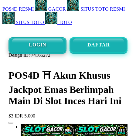
POS4D RESMI
GACOR
SITUS TOTO RESMI
SITUS TOTO
TOTO
LOGIN
DAFTAR
Design ID: 74165272
POS4D ⛩️ Akun Khusus
Jackpot Emas Berlimpah
Main Di Slot Inces Hari Ini
$3
IDR 5.000