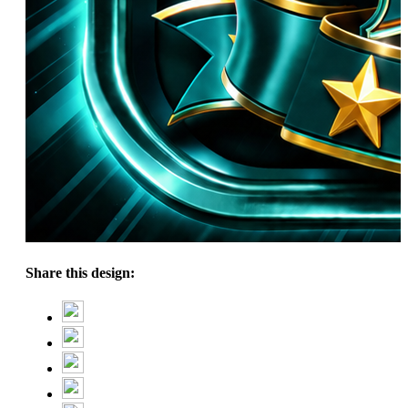
Share this design: