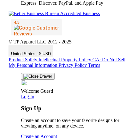
© TP Apparel LLC 2012 - 2025
United States - $ USD
Product Safety
Intellectual Property Policy
CA: Do Not Sell
My Personal Information
Privacy Policy
Terms
Welcome Guest!
Log In
Sign Up
Create an account to save your favorite designs for
viewing anytime, on any device.
Create an Account