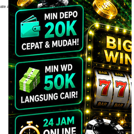
ate an account to favorite this design!