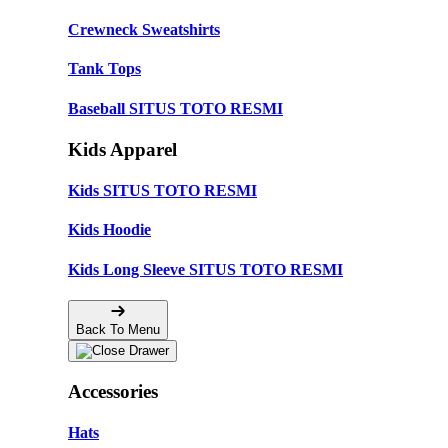
Crewneck Sweatshirts
Tank Tops
Baseball SITUS TOTO RESMI
Kids Apparel
Kids SITUS TOTO RESMI
Kids Hoodie
Kids Long Sleeve SITUS TOTO RESMI
Back To Menu
Accessories
Hats