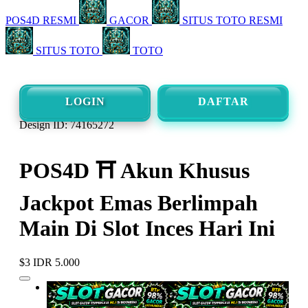
POS4D RESMI
GACOR
SITUS TOTO RESMI
SITUS TOTO
TOTO
LOGIN
DAFTAR
Design ID: 74165272
POS4D ⛩️ Akun Khusus
Jackpot Emas Berlimpah
Main Di Slot Inces Hari Ini
$3
IDR 5.000