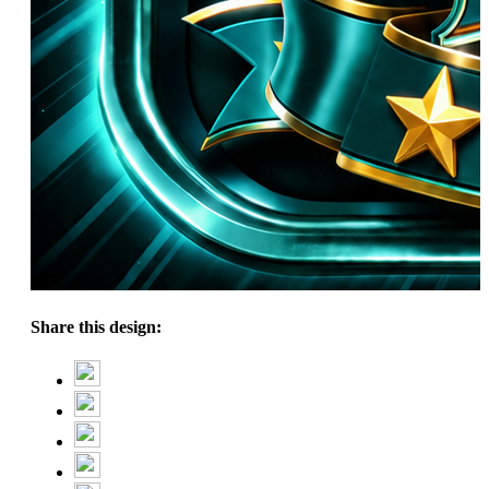
Share this design: