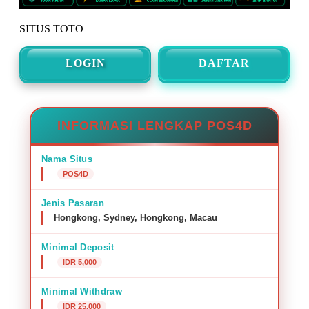
SITUS TOTO
LOGIN
DAFTAR
INFORMASI LENGKAP POS4D
Nama Situs
POS4D
Jenis Pasaran
Hongkong, Sydney, Hongkong, Macau
Minimal Deposit
IDR 5,000
Minimal Withdraw
IDR 25,000