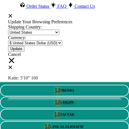
Order Status
FAQ
Contact Us
Update Your Browsing Preferences
Shipping Country:
Currency:
Cancel
Katie:
5'10"
160
PROMO
Select your person:
Male
Female
LOGIN
Height
Short
Med
Tall
DAFTAR
Weight
Slim
Avg
Heavy
LINK ALTERNATIF