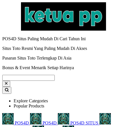
POS4D Situs Paling Mudah Di Cari Tahun Ini
Situs Toto Resmi Yang Paling Mudah Di Akses
Pasaran Situs Toto Terlengkap Di Asia
Bonus & Event Menarik Setiap Harinya
Explore Categories
Popular Products
POS4D
POS4D
POS4D SITUS