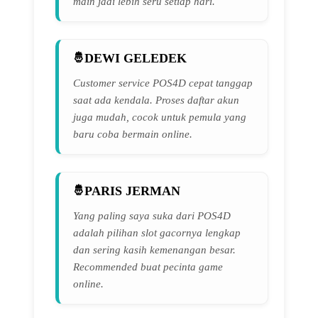
main jadi lebih seru setiap hari.
DEWI GELEDEK
Customer service POS4D cepat tanggap
saat ada kendala. Proses daftar akun
juga mudah, cocok untuk pemula yang
baru coba bermain online.
PARIS JERMAN
Yang paling saya suka dari POS4D
adalah pilihan slot gacornya lengkap
dan sering kasih kemenangan besar.
Recommended buat pecinta game
online.