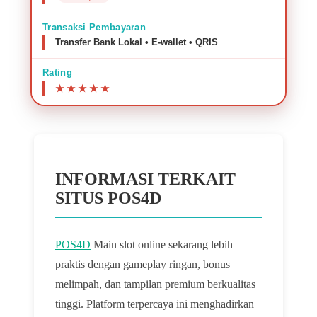
Transaksi Pembayaran
Transfer Bank Lokal • E-wallet • QRIS
Rating
INFORMASI TERKAIT
SITUS POS4D
POS4D
Main slot online sekarang lebih
praktis dengan gameplay ringan, bonus
melimpah, dan tampilan premium berkualitas
tinggi. Platform terpercaya ini menghadirkan