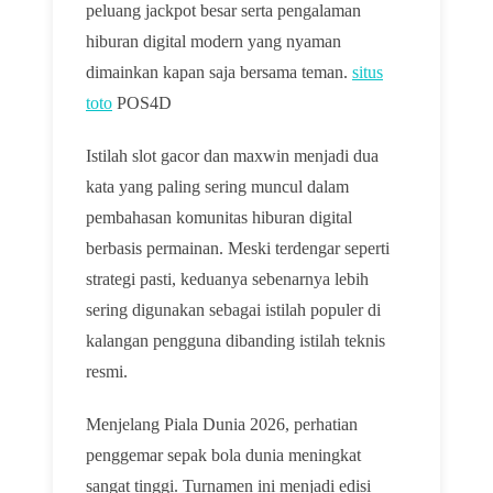
peluang jackpot besar serta pengalaman
hiburan digital modern yang nyaman
dimainkan kapan saja bersama teman.
situs
toto
POS4D
Istilah slot gacor dan maxwin menjadi dua
kata yang paling sering muncul dalam
pembahasan komunitas hiburan digital
berbasis permainan. Meski terdengar seperti
strategi pasti, keduanya sebenarnya lebih
sering digunakan sebagai istilah populer di
kalangan pengguna dibanding istilah teknis
resmi.
Menjelang Piala Dunia 2026, perhatian
penggemar sepak bola dunia meningkat
sangat tinggi. Turnamen ini menjadi edisi