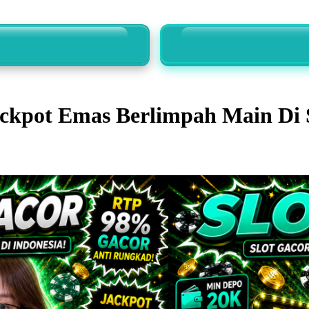
kpot Emas Berlimpah Main Di Sl