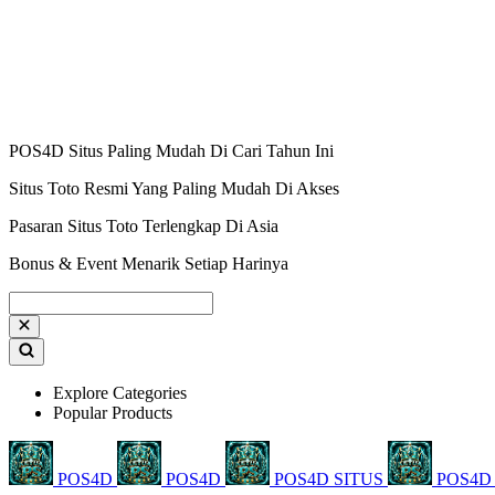
POS4D Situs Paling Mudah Di Cari Tahun Ini
Situs Toto Resmi Yang Paling Mudah Di Akses
Pasaran Situs Toto Terlengkap Di Asia
Bonus & Event Menarik Setiap Harinya
Explore Categories
Popular Products
POS4D
POS4D
POS4D SITUS
POS4D