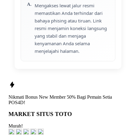
Mengakses lewat jalur resmi
memastikan Anda terhindar dari
bahaya phising atau tiruan. Link
resmi menjamin koneksi langsung
yang stabil dan menjaga
kenyamanan Anda selama
menjelajahi halaman.
Nikmati
Bonus New Member 50%
Bagi Pemain Setia
POS4D!
MARKET SITUS TOTO
Murah!