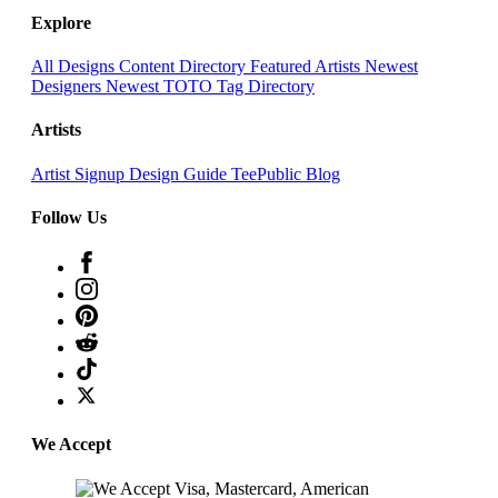
Explore
All Designs
Content Directory
Featured Artists
Newest
Designers
Newest TOTO
Tag Directory
Artists
Artist Signup
Design Guide
TeePublic Blog
Follow Us
We Accept