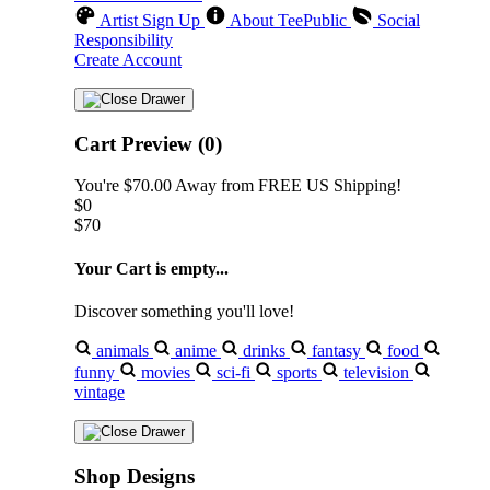
Artist Sign Up
About TeePublic
Social
Responsibility
Create Account
Cart Preview (0)
You're
$70.00
Away from
FREE US Shipping!
$0
$70
Your Cart is empty...
Discover something you'll love!
animals
anime
drinks
fantasy
food
funny
movies
sci-fi
sports
television
vintage
Shop Designs