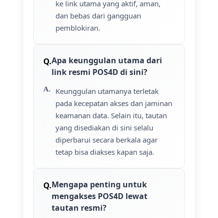
ke link utama yang aktif, aman,
dan bebas dari gangguan
pemblokiran.
Apa keunggulan utama dari
link resmi POS4D di sini?
Keunggulan utamanya terletak
pada kecepatan akses dan jaminan
keamanan data. Selain itu, tautan
yang disediakan di sini selalu
diperbarui secara berkala agar
tetap bisa diakses kapan saja.
Mengapa penting untuk
mengakses POS4D lewat
tautan resmi?