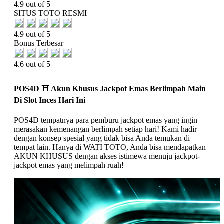
4.9 out of 5
SITUS TOTO RESMI
4.9 out of 5
Bonus Terbesar
4.6 out of 5
POS4D ⛩️ Akun Khusus Jackpot Emas Berlimpah Main
Di Slot Inces Hari Ini
POS4D tempatnya para pemburu jackpot emas yang ingin
merasakan kemenangan berlimpah setiap hari! Kami hadir
dengan konsep spesial yang tidak bisa Anda temukan di
tempat lain. Hanya di WATI TOTO, Anda bisa mendapatkan
AKUN KHUSUS dengan akses istimewa menuju jackpot-
jackpot emas yang melimpah ruah!