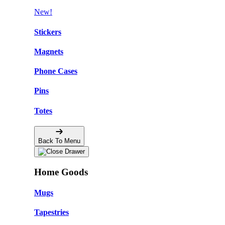
New!
Stickers
Magnets
Phone Cases
Pins
Totes
Back To Menu
Home Goods
Mugs
Tapestries