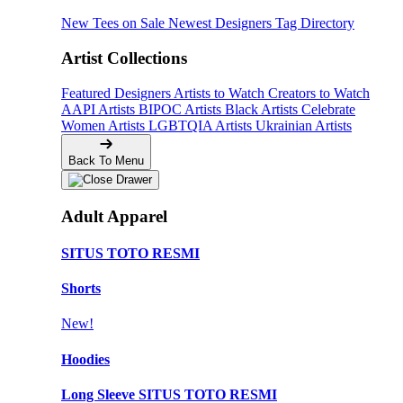
New Tees on Sale
Newest Designers
Tag Directory
Artist Collections
Featured Designers
Artists to Watch
Creators to Watch
AAPI Artists
BIPOC Artists
Black Artists
Celebrate
Women Artists
LGBTQIA Artists
Ukrainian Artists
Back To Menu
Adult Apparel
SITUS TOTO RESMI
Shorts
New!
Hoodies
Long Sleeve SITUS TOTO RESMI