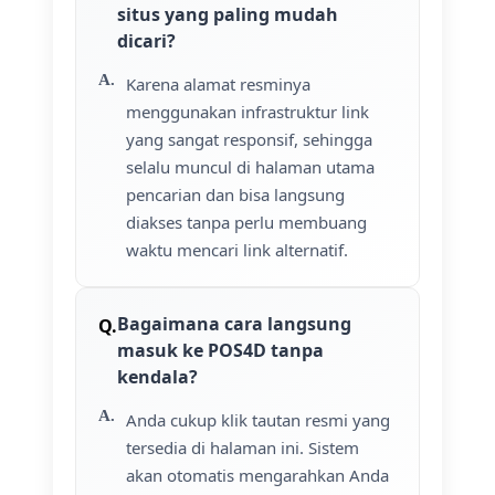
situs yang paling mudah
dicari?
Karena alamat resminya
menggunakan infrastruktur link
yang sangat responsif, sehingga
selalu muncul di halaman utama
pencarian dan bisa langsung
diakses tanpa perlu membuang
waktu mencari link alternatif.
Bagaimana cara langsung
masuk ke POS4D tanpa
kendala?
Anda cukup klik tautan resmi yang
tersedia di halaman ini. Sistem
akan otomatis mengarahkan Anda