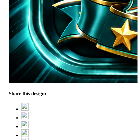
Share this design: