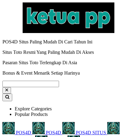
POS4D Situs Paling Mudah Di Cari Tahun Ini
Situs Toto Resmi Yang Paling Mudah Di Akses
Pasaran Situs Toto Terlengkap Di Asia
Bonus & Event Menarik Setiap Harinya
Explore Categories
Popular Products
POS4D
POS4D
POS4D SITUS