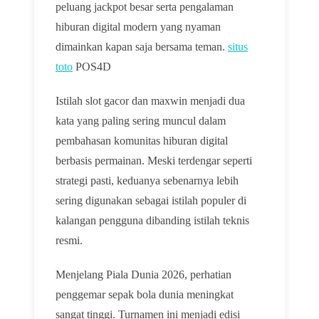
peluang jackpot besar serta pengalaman
hiburan digital modern yang nyaman
dimainkan kapan saja bersama teman.
situs
toto
POS4D
Istilah slot gacor dan maxwin menjadi dua
kata yang paling sering muncul dalam
pembahasan komunitas hiburan digital
berbasis permainan. Meski terdengar seperti
strategi pasti, keduanya sebenarnya lebih
sering digunakan sebagai istilah populer di
kalangan pengguna dibanding istilah teknis
resmi.
Menjelang Piala Dunia 2026, perhatian
penggemar sepak bola dunia meningkat
sangat tinggi. Turnamen ini menjadi edisi