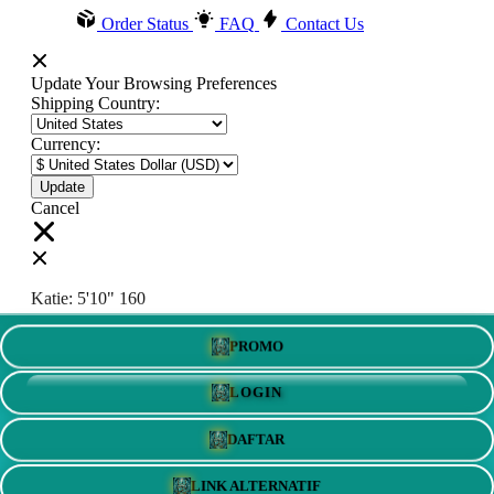
Order Status
FAQ
Contact Us
Update Your Browsing Preferences
Shipping Country:
Currency:
Cancel
Katie:
5'10"
160
PROMO
Select your person:
Male
Female
LOGIN
Height
Short
Med
Tall
DAFTAR
Weight
Slim
Avg
Heavy
LINK ALTERNATIF