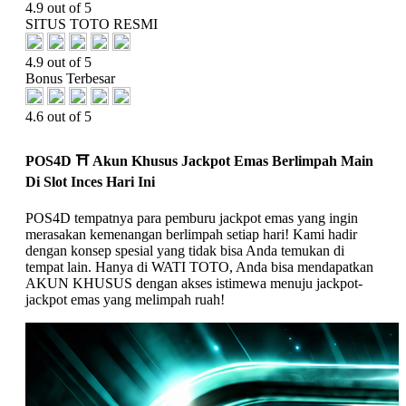
4.9 out of 5
SITUS TOTO RESMI
4.9 out of 5
Bonus Terbesar
4.6 out of 5
POS4D ⛩️ Akun Khusus Jackpot Emas Berlimpah Main
Di Slot Inces Hari Ini
POS4D tempatnya para pemburu jackpot emas yang ingin
merasakan kemenangan berlimpah setiap hari! Kami hadir
dengan konsep spesial yang tidak bisa Anda temukan di
tempat lain. Hanya di WATI TOTO, Anda bisa mendapatkan
AKUN KHUSUS dengan akses istimewa menuju jackpot-
jackpot emas yang melimpah ruah!