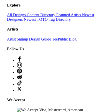
Explore
All Designs
Content Directory
Featured Artists
Newest
Designers
Newest TOTO
Tag Directory
Artists
Artist Signup
Design Guide
TeePublic Blog
Follow Us
We Accept