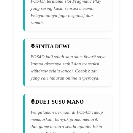
POS4D, terutama slot Pragmatic Play
yang sering kasih sensasi maxwin.
Pelayanannya juga responsif dan
ramah.
SINTIA DEWI
POS4D jadi salah satu situs favorit saya
karena aksesnya stabil dan transaksi
withdraw selalu lancar. Cocok buat
yang cari hiburan online terpercaya.
DUET SUSU MANO
Pengalaman bermain di POS4D cukup
memuaskan, banyak promo menarik
dan game terbaru selalu update. Bikin