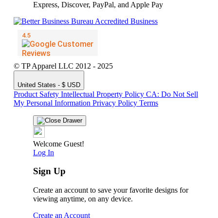
© TP Apparel LLC 2012 - 2025
United States - $ USD
Product Safety
Intellectual Property Policy
CA: Do Not Sell
My Personal Information
Privacy Policy
Terms
Welcome Guest!
Log In
Sign Up
Create an account to save your favorite designs for
viewing anytime, on any device.
Create an Account