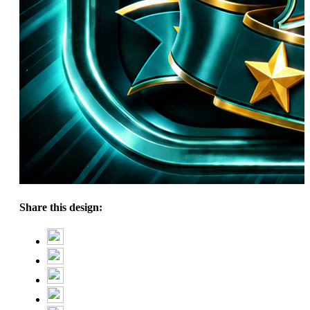
Share this design: