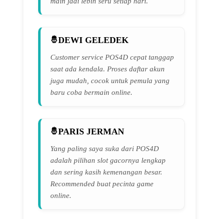
main jadi lebih seru setiap hari.
DEWI GELEDEK
Customer service POS4D cepat tanggap
saat ada kendala. Proses daftar akun
juga mudah, cocok untuk pemula yang
baru coba bermain online.
PARIS JERMAN
Yang paling saya suka dari POS4D
adalah pilihan slot gacornya lengkap
dan sering kasih kemenangan besar.
Recommended buat pecinta game
online.