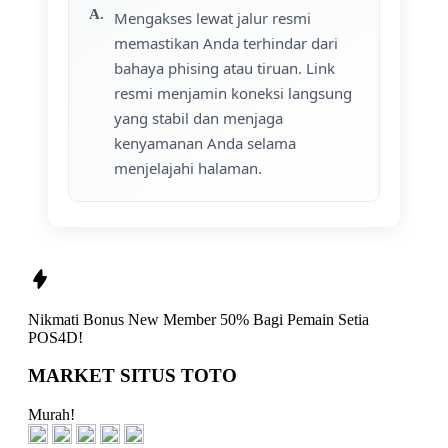
Mengakses lewat jalur resmi
memastikan Anda terhindar dari
bahaya phising atau tiruan. Link
resmi menjamin koneksi langsung
yang stabil dan menjaga
kenyamanan Anda selama
menjelajahi halaman.
Nikmati
Bonus New Member 50%
Bagi Pemain Setia
POS4D!
MARKET SITUS TOTO
Murah!