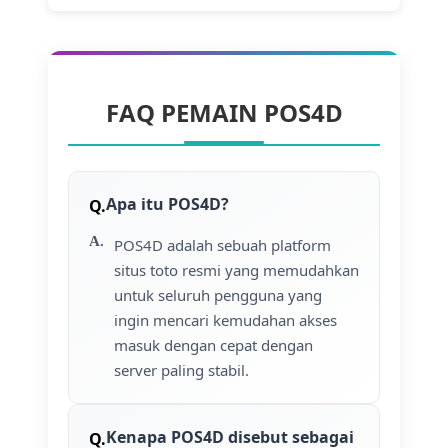
FAQ PEMAIN POS4D
Apa itu POS4D?
POS4D adalah sebuah platform
situs toto resmi yang memudahkan
untuk seluruh pengguna yang
ingin mencari kemudahan akses
masuk dengan cepat dengan
server paling stabil.
Kenapa POS4D disebut sebagai