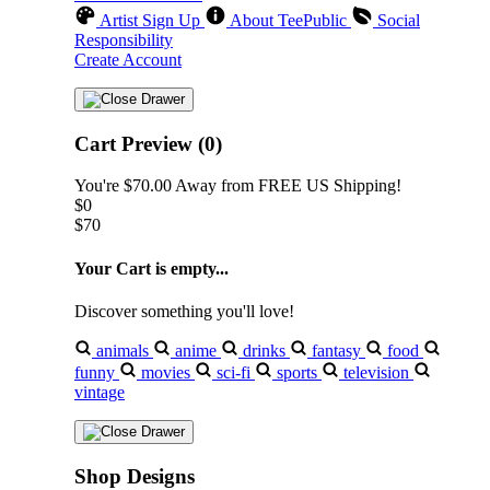
Artist Sign Up
About TeePublic
Social
Responsibility
Create Account
Cart Preview (0)
You're
$70.00
Away from
FREE US Shipping!
$0
$70
Your Cart is empty...
Discover something you'll love!
animals
anime
drinks
fantasy
food
funny
movies
sci-fi
sports
television
vintage
Shop Designs