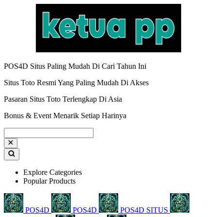
POS4D Situs Paling Mudah Di Cari Tahun Ini
Situs Toto Resmi Yang Paling Mudah Di Akses
Pasaran Situs Toto Terlengkap Di Asia
Bonus & Event Menarik Setiap Harinya
Explore Categories
Popular Products
POS4D
POS4D
POS4D SITUS