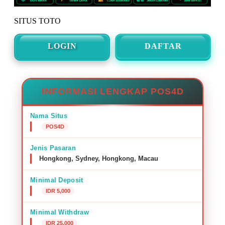
SITUS TOTO
LOGIN
DAFTAR
INFORMASI LENGKAP POS4D
Nama Situs
POS4D
Jenis Pasaran
Hongkong, Sydney, Hongkong, Macau
Minimal Deposit
IDR 5,000
Minimal Withdraw
IDR 25,000