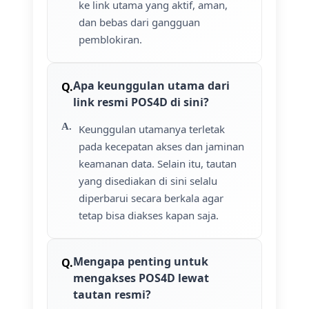
ke link utama yang aktif, aman,
dan bebas dari gangguan
pemblokiran.
Apa keunggulan utama dari
link resmi POS4D di sini?
Keunggulan utamanya terletak
pada kecepatan akses dan jaminan
keamanan data. Selain itu, tautan
yang disediakan di sini selalu
diperbarui secara berkala agar
tetap bisa diakses kapan saja.
Mengapa penting untuk
mengakses POS4D lewat
tautan resmi?