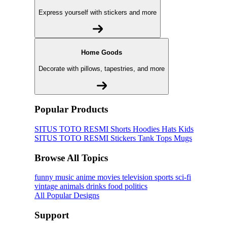
Express yourself with stickers and more
Home Goods
Decorate with pillows, tapestries, and more
Popular Products
SITUS TOTO RESMI
Shorts
Hoodies
Hats
Kids
SITUS TOTO RESMI
Stickers
Tank Tops
Mugs
Browse All Topics
funny
music
anime
movies
television
sports
sci-fi
vintage
animals
drinks
food
politics
All Popular Designs
Support