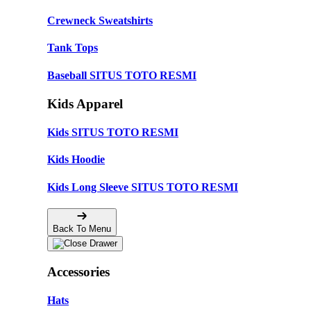
Crewneck Sweatshirts
Tank Tops
Baseball SITUS TOTO RESMI
Kids Apparel
Kids SITUS TOTO RESMI
Kids Hoodie
Kids Long Sleeve SITUS TOTO RESMI
Back To Menu
Accessories
Hats