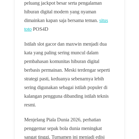
peluang jackpot besar serta pengalaman
hiburan digital modern yang nyaman
dimainkan kapan saja bersama teman.
situs
toto
POS4D
Istilah slot gacor dan maxwin menjadi dua
kata yang paling sering muncul dalam
pembahasan komunitas hiburan digital
berbasis permainan. Meski terdengar seperti
strategi pasti, keduanya sebenarnya lebih
sering digunakan sebagai istilah populer di
kalangan pengguna dibanding istilah teknis
resmi.
Menjelang Piala Dunia 2026, perhatian
penggemar sepak bola dunia meningkat
sangat tinggi. Turnamen ini menjadi edisi