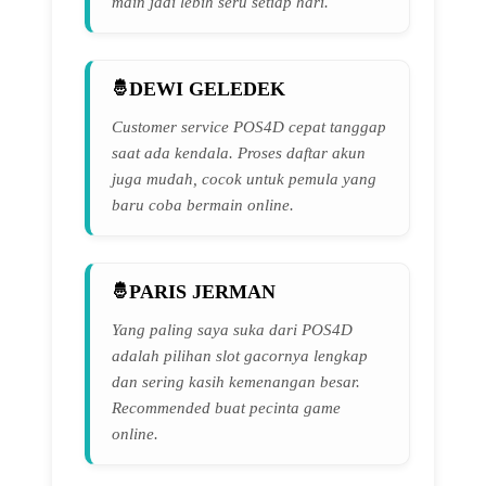
main jadi lebih seru setiap hari.
DEWI GELEDEK
Customer service POS4D cepat tanggap
saat ada kendala. Proses daftar akun
juga mudah, cocok untuk pemula yang
baru coba bermain online.
PARIS JERMAN
Yang paling saya suka dari POS4D
adalah pilihan slot gacornya lengkap
dan sering kasih kemenangan besar.
Recommended buat pecinta game
online.