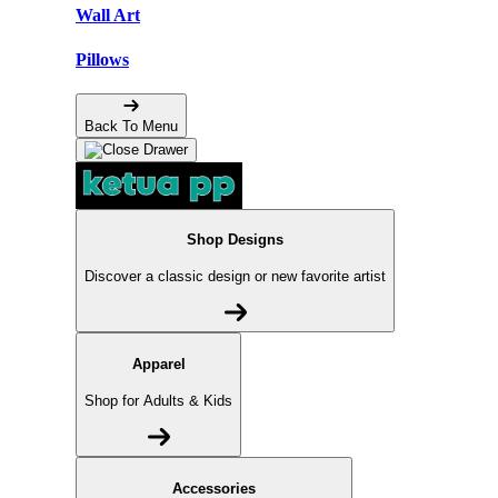
Wall Art
Pillows
Back To Menu
Shop Designs
Discover a classic design or new favorite artist
Apparel
Shop for Adults & Kids
Accessories