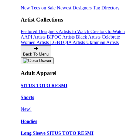
New Tees on Sale
Newest Designers
Tag Directory
Artist Collections
Featured Designers
Artists to Watch
Creators to Watch
AAPI Artists
BIPOC Artists
Black Artists
Celebrate
Women Artists
LGBTQIA Artists
Ukrainian Artists
Back To Menu
Adult Apparel
SITUS TOTO RESMI
Shorts
New!
Hoodies
Long Sleeve SITUS TOTO RESMI