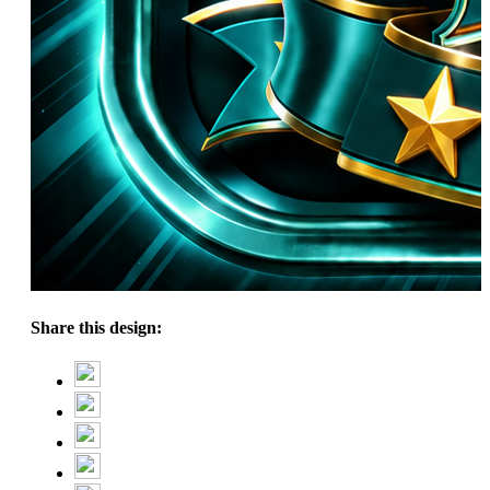
Share this design: