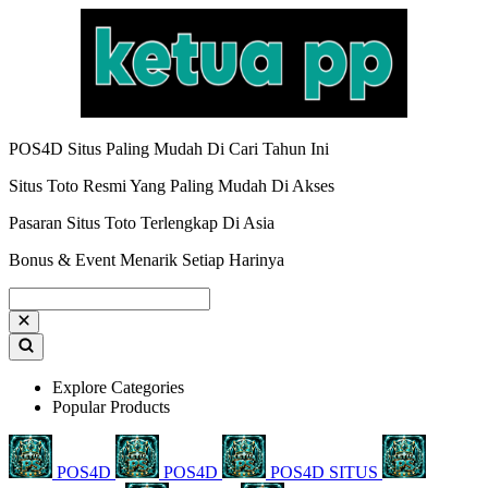
POS4D Situs Paling Mudah Di Cari Tahun Ini
Situs Toto Resmi Yang Paling Mudah Di Akses
Pasaran Situs Toto Terlengkap Di Asia
Bonus & Event Menarik Setiap Harinya
Explore Categories
Popular Products
POS4D
POS4D
POS4D SITUS