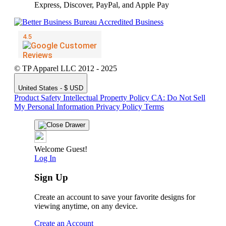
© TP Apparel LLC 2012 - 2025
United States - $ USD
Product Safety
Intellectual Property Policy
CA: Do Not Sell
My Personal Information
Privacy Policy
Terms
Welcome Guest!
Log In
Sign Up
Create an account to save your favorite designs for
viewing anytime, on any device.
Create an Account