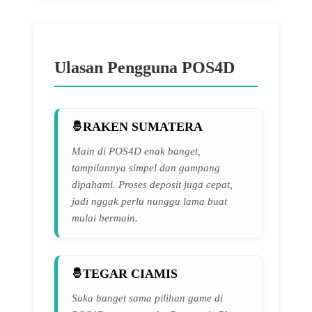
Ulasan Pengguna POS4D
RAKEN SUMATERA
Main di POS4D enak banget,
tampilannya simpel dan gampang
dipahami. Proses deposit juga cepat,
jadi nggak perlu nunggu lama buat
mulai bermain.
TEGAR CIAMIS
Suka banget sama pilihan game di