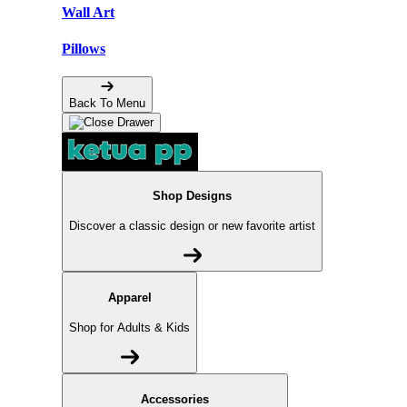
Wall Art
Pillows
Back To Menu
Shop Designs
Discover a classic design or new favorite artist
Apparel
Shop for Adults & Kids
Accessories