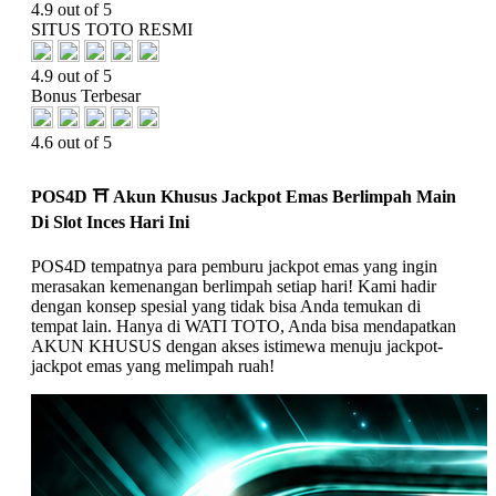
4.9 out of 5
SITUS TOTO RESMI
4.9 out of 5
Bonus Terbesar
4.6 out of 5
POS4D ⛩️ Akun Khusus Jackpot Emas Berlimpah Main
Di Slot Inces Hari Ini
POS4D tempatnya para pemburu jackpot emas yang ingin
merasakan kemenangan berlimpah setiap hari! Kami hadir
dengan konsep spesial yang tidak bisa Anda temukan di
tempat lain. Hanya di WATI TOTO, Anda bisa mendapatkan
AKUN KHUSUS dengan akses istimewa menuju jackpot-
jackpot emas yang melimpah ruah!