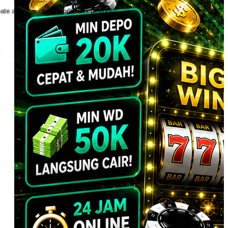
ate an account to favorite this design!