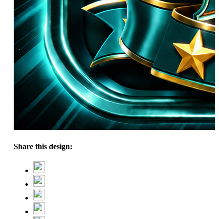
Share this design: