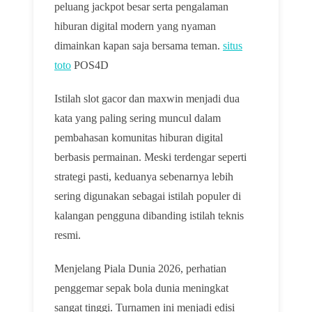
peluang jackpot besar serta pengalaman
hiburan digital modern yang nyaman
dimainkan kapan saja bersama teman.
situs
toto
POS4D
Istilah slot gacor dan maxwin menjadi dua
kata yang paling sering muncul dalam
pembahasan komunitas hiburan digital
berbasis permainan. Meski terdengar seperti
strategi pasti, keduanya sebenarnya lebih
sering digunakan sebagai istilah populer di
kalangan pengguna dibanding istilah teknis
resmi.
Menjelang Piala Dunia 2026, perhatian
penggemar sepak bola dunia meningkat
sangat tinggi. Turnamen ini menjadi edisi