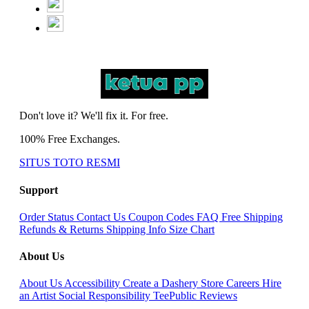
Don't love it? We'll fix it. For free.
100% Free Exchanges.
SITUS TOTO RESMI
Support
Order Status
Contact Us
Coupon Codes
FAQ
Free Shipping
Refunds & Returns
Shipping Info
Size Chart
About Us
About Us
Accessibility
Create a Dashery Store
Careers
Hire
an Artist
Social Responsibility
TeePublic Reviews