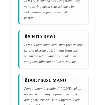
POS4D, terutama slot Pragmatic Play
yang sering kasih sensasi maxwin.
Pelayanannya juga responsif dan
ramah.
SINTIA DEWI
POS4D jadi salah satu situs favorit saya
karena aksesnya stabil dan transaksi
withdraw selalu lancar. Cocok buat
yang cari hiburan online terpercaya.
DUET SUSU MANO
Pengalaman bermain di POS4D cukup
memuaskan, banyak promo menarik
dan game terbaru selalu update. Bikin