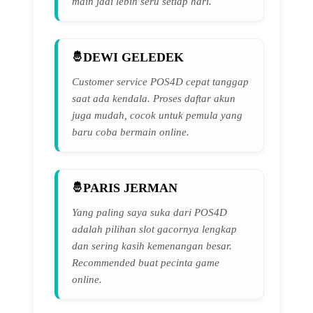
main jadi lebih seru setiap hari.
DEWI GELEDEK
Customer service POS4D cepat tanggap
saat ada kendala. Proses daftar akun
juga mudah, cocok untuk pemula yang
baru coba bermain online.
PARIS JERMAN
Yang paling saya suka dari POS4D
adalah pilihan slot gacornya lengkap
dan sering kasih kemenangan besar.
Recommended buat pecinta game
online.