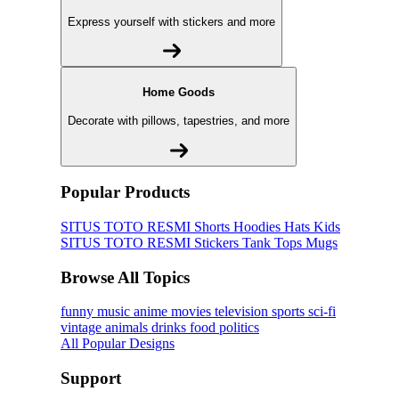
Express yourself with stickers and more
Home Goods
Decorate with pillows, tapestries, and more
Popular Products
SITUS TOTO RESMI
Shorts
Hoodies
Hats
Kids
SITUS TOTO RESMI
Stickers
Tank Tops
Mugs
Browse All Topics
funny
music
anime
movies
television
sports
sci-fi
vintage
animals
drinks
food
politics
All Popular Designs
Support