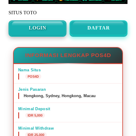
SITUS TOTO
LOGIN
DAFTAR
INFORMASI LENGKAP POS4D
Nama Situs
POS4D
Jenis Pasaran
Hongkong, Sydney, Hongkong, Macau
Minimal Deposit
IDR 5,000
Minimal Withdraw
IDR 25,000