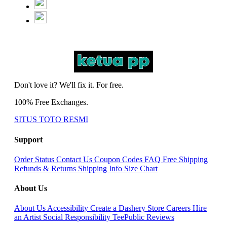
Don't love it? We'll fix it. For free.
100% Free Exchanges.
SITUS TOTO RESMI
Support
Order Status
Contact Us
Coupon Codes
FAQ
Free Shipping
Refunds & Returns
Shipping Info
Size Chart
About Us
About Us
Accessibility
Create a Dashery Store
Careers
Hire
an Artist
Social Responsibility
TeePublic Reviews