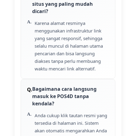
situs yang paling mudah
dicari?
Karena alamat resminya
menggunakan infrastruktur link
yang sangat responsif, sehingga
selalu muncul di halaman utama
pencarian dan bisa langsung
diakses tanpa perlu membuang
waktu mencari link alternatif.
Bagaimana cara langsung
masuk ke POS4D tanpa
kendala?
Anda cukup klik tautan resmi yang
tersedia di halaman ini. Sistem
akan otomatis mengarahkan Anda