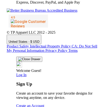
© TP Apparel LLC 2012 - 2025
United States - $ USD
Product Safety
Intellectual Property Policy
CA: Do Not Sell
My Personal Information
Privacy Policy
Terms
Welcome Guest!
Log In
Sign Up
Create an account to save your favorite designs for
viewing anytime, on any device.
Create an Account