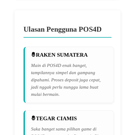
Ulasan Pengguna POS4D
RAKEN SUMATERA
Main di POS4D enak banget,
tampilannya simpel dan gampang
dipahami. Proses deposit juga cepat,
jadi nggak perlu nunggu lama buat
mulai bermain.
TEGAR CIAMIS
Suka banget sama pilihan game di