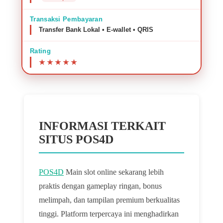
Transaksi Pembayaran
Transfer Bank Lokal • E-wallet • QRIS
Rating
INFORMASI TERKAIT
SITUS POS4D
POS4D
Main slot online sekarang lebih
praktis dengan gameplay ringan, bonus
melimpah, dan tampilan premium berkualitas
tinggi. Platform terpercaya ini menghadirkan