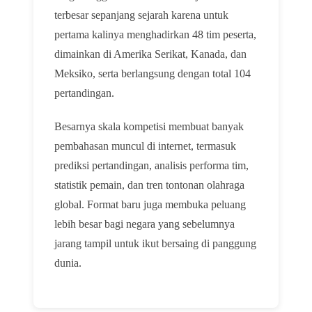
terbesar sepanjang sejarah karena untuk
pertama kalinya menghadirkan 48 tim peserta,
dimainkan di Amerika Serikat, Kanada, dan
Meksiko, serta berlangsung dengan total 104
pertandingan.
Besarnya skala kompetisi membuat banyak
pembahasan muncul di internet, termasuk
prediksi pertandingan, analisis performa tim,
statistik pemain, dan tren tontonan olahraga
global. Format baru juga membuka peluang
lebih besar bagi negara yang sebelumnya
jarang tampil untuk ikut bersaing di panggung
dunia.