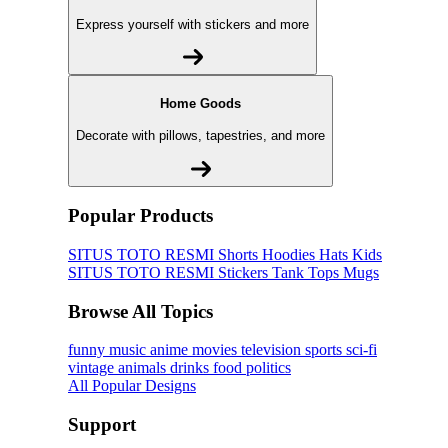
Express yourself with stickers and more
Home Goods
Decorate with pillows, tapestries, and more
Popular Products
SITUS TOTO RESMI
Shorts
Hoodies
Hats
Kids
SITUS TOTO RESMI
Stickers
Tank Tops
Mugs
Browse All Topics
funny
music
anime
movies
television
sports
sci-fi
vintage
animals
drinks
food
politics
All Popular Designs
Support