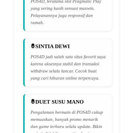
POS4D, terutama slot Pragmatic Play
yang sering kasih sensasi maxwin.
Pelayanannya juga responsif dan
ramah.
SINTIA DEWI
POS4D jadi salah satu situs favorit saya
karena aksesnya stabil dan transaksi
withdraw selalu lancar. Cocok buat
yang cari hiburan online terpercaya.
DUET SUSU MANO
Pengalaman bermain di POS4D cukup
memuaskan, banyak promo menarik
dan game terbaru selalu update. Bikin