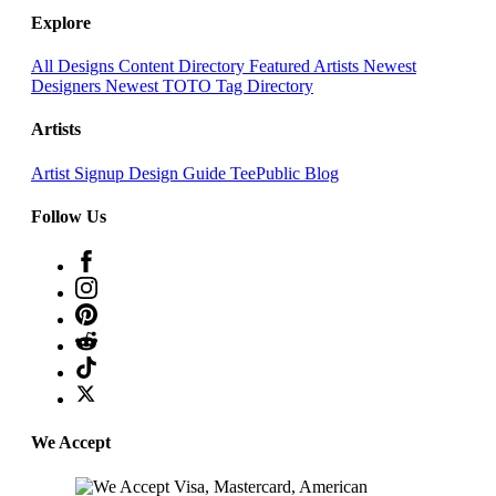
Explore
All Designs
Content Directory
Featured Artists
Newest
Designers
Newest TOTO
Tag Directory
Artists
Artist Signup
Design Guide
TeePublic Blog
Follow Us
We Accept