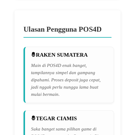
Ulasan Pengguna POS4D
RAKEN SUMATERA
Main di POS4D enak banget,
tampilannya simpel dan gampang
dipahami. Proses deposit juga cepat,
jadi nggak perlu nunggu lama buat
mulai bermain.
TEGAR CIAMIS
Suka banget sama pilihan game di