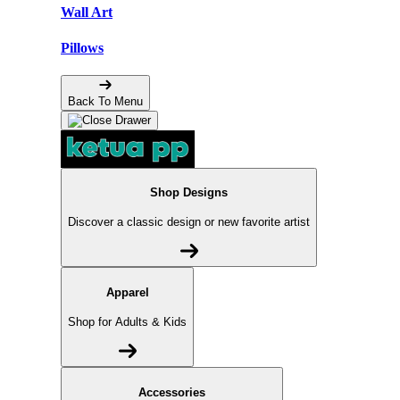
Wall Art
Pillows
Back To Menu
Shop Designs
Discover a classic design or new favorite artist
Apparel
Shop for Adults & Kids
Accessories