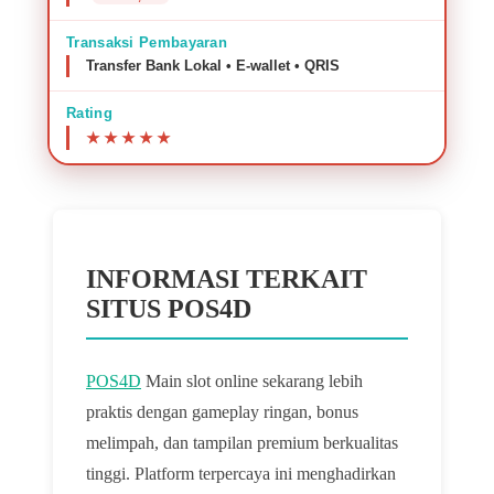
Transaksi Pembayaran
Transfer Bank Lokal • E-wallet • QRIS
Rating
INFORMASI TERKAIT
SITUS POS4D
POS4D
Main slot online sekarang lebih
praktis dengan gameplay ringan, bonus
melimpah, dan tampilan premium berkualitas
tinggi. Platform terpercaya ini menghadirkan