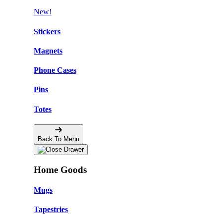
New!
Stickers
Magnets
Phone Cases
Pins
Totes
Back To Menu
Home Goods
Mugs
Tapestries