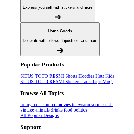
Express yourself with stickers and more
Home Goods
Decorate with pillows, tapestries, and more
Popular Products
SITUS TOTO RESMI
Shorts
Hoodies
Hats
Kids
SITUS TOTO RESMI
Stickers
Tank Tops
Mugs
Browse All Topics
funny
music
anime
movies
television
sports
sci-fi
vintage
animals
drinks
food
politics
All Popular Designs
Support