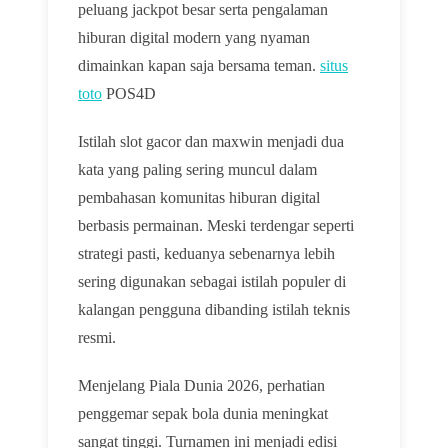
peluang jackpot besar serta pengalaman
hiburan digital modern yang nyaman
dimainkan kapan saja bersama teman.
situs
toto
POS4D
Istilah slot gacor dan maxwin menjadi dua
kata yang paling sering muncul dalam
pembahasan komunitas hiburan digital
berbasis permainan. Meski terdengar seperti
strategi pasti, keduanya sebenarnya lebih
sering digunakan sebagai istilah populer di
kalangan pengguna dibanding istilah teknis
resmi.
Menjelang Piala Dunia 2026, perhatian
penggemar sepak bola dunia meningkat
sangat tinggi. Turnamen ini menjadi edisi