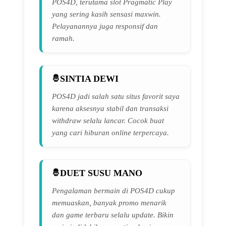
POS4D, terutama slot Pragmatic Play
yang sering kasih sensasi maxwin.
Pelayanannya juga responsif dan
ramah.
SINTIA DEWI
POS4D jadi salah satu situs favorit saya
karena aksesnya stabil dan transaksi
withdraw selalu lancar. Cocok buat
yang cari hiburan online terpercaya.
DUET SUSU MANO
Pengalaman bermain di POS4D cukup
memuaskan, banyak promo menarik
dan game terbaru selalu update. Bikin