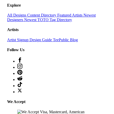
Explore
All Designs
Content Directory
Featured Artists
Newest
Designers
Newest TOTO
Tag Directory
Artists
Artist Signup
Design Guide
TeePublic Blog
Follow Us
We Accept