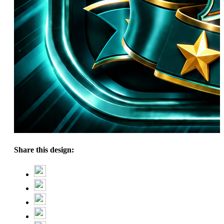
Share this design: