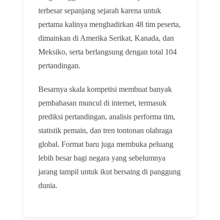
terbesar sepanjang sejarah karena untuk
pertama kalinya menghadirkan 48 tim peserta,
dimainkan di Amerika Serikat, Kanada, dan
Meksiko, serta berlangsung dengan total 104
pertandingan.
Besarnya skala kompetisi membuat banyak
pembahasan muncul di internet, termasuk
prediksi pertandingan, analisis performa tim,
statistik pemain, dan tren tontonan olahraga
global. Format baru juga membuka peluang
lebih besar bagi negara yang sebelumnya
jarang tampil untuk ikut bersaing di panggung
dunia.