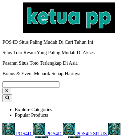
POS4D Situs Paling Mudah Di Cari Tahun Ini
Situs Toto Resmi Yang Paling Mudah Di Akses
Pasaran Situs Toto Terlengkap Di Asia
Bonus & Event Menarik Setiap Harinya
Explore Categories
Popular Products
POS4D
POS4D
POS4D SITUS