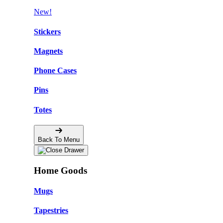
New!
Stickers
Magnets
Phone Cases
Pins
Totes
Back To Menu
Home Goods
Mugs
Tapestries