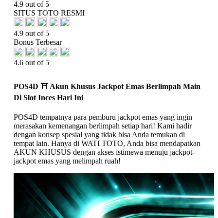
4.9 out of 5
SITUS TOTO RESMI
4.9 out of 5
Bonus Terbesar
4.6 out of 5
POS4D ⛩️ Akun Khusus Jackpot Emas Berlimpah Main
Di Slot Inces Hari Ini
POS4D tempatnya para pemburu jackpot emas yang ingin
merasakan kemenangan berlimpah setiap hari! Kami hadir
dengan konsep spesial yang tidak bisa Anda temukan di
tempat lain. Hanya di WATI TOTO, Anda bisa mendapatkan
AKUN KHUSUS dengan akses istimewa menuju jackpot-
jackpot emas yang melimpah ruah!