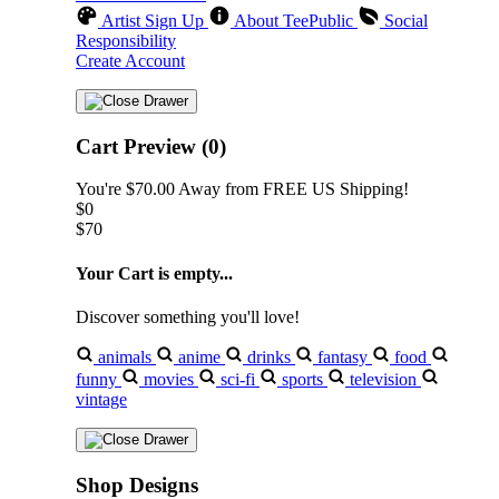
Artist Sign Up
About TeePublic
Social
Responsibility
Create Account
Cart Preview (0)
You're
$70.00
Away from
FREE US Shipping!
$0
$70
Your Cart is empty...
Discover something you'll love!
animals
anime
drinks
fantasy
food
funny
movies
sci-fi
sports
television
vintage
Shop Designs