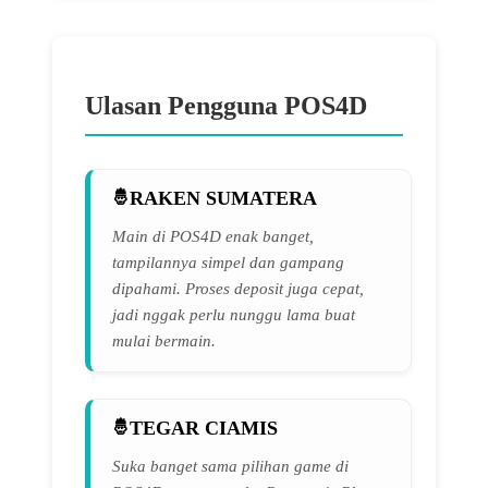
Ulasan Pengguna POS4D
RAKEN SUMATERA
Main di POS4D enak banget,
tampilannya simpel dan gampang
dipahami. Proses deposit juga cepat,
jadi nggak perlu nunggu lama buat
mulai bermain.
TEGAR CIAMIS
Suka banget sama pilihan game di