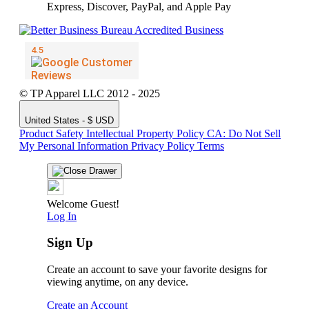
© TP Apparel LLC 2012 - 2025
United States - $ USD
Product Safety
Intellectual Property Policy
CA: Do Not Sell
My Personal Information
Privacy Policy
Terms
Welcome Guest!
Log In
Sign Up
Create an account to save your favorite designs for
viewing anytime, on any device.
Create an Account