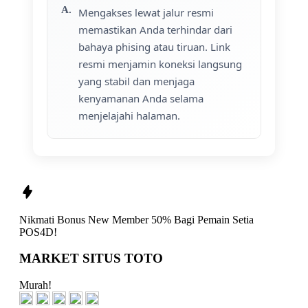
Mengakses lewat jalur resmi
memastikan Anda terhindar dari
bahaya phising atau tiruan. Link
resmi menjamin koneksi langsung
yang stabil dan menjaga
kenyamanan Anda selama
menjelajahi halaman.
Nikmati
Bonus New Member 50%
Bagi Pemain Setia
POS4D!
MARKET SITUS TOTO
Murah!