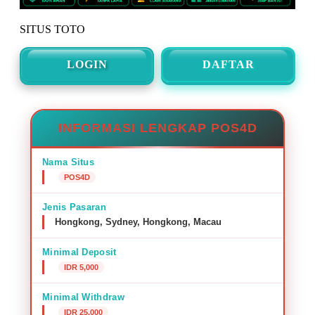
SITUS TOTO
LOGIN
DAFTAR
INFORMASI LENGKAP POS4D
Nama Situs
POS4D
Jenis Pasaran
Hongkong, Sydney, Hongkong, Macau
Minimal Deposit
IDR 5,000
Minimal Withdraw
IDR 25,000