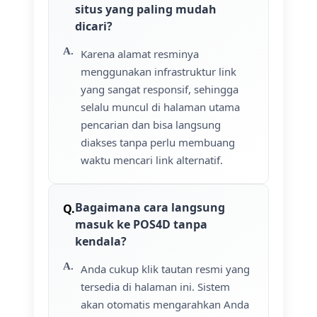
situs yang paling mudah
dicari?
Karena alamat resminya
menggunakan infrastruktur link
yang sangat responsif, sehingga
selalu muncul di halaman utama
pencarian dan bisa langsung
diakses tanpa perlu membuang
waktu mencari link alternatif.
Bagaimana cara langsung
masuk ke POS4D tanpa
kendala?
Anda cukup klik tautan resmi yang
tersedia di halaman ini. Sistem
akan otomatis mengarahkan Anda