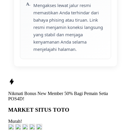
Mengakses lewat jalur resmi
memastikan Anda terhindar dari
bahaya phising atau tiruan. Link
resmi menjamin koneksi langsung
yang stabil dan menjaga
kenyamanan Anda selama
menjelajahi halaman.
Nikmati
Bonus New Member 50%
Bagi Pemain Setia
POS4D!
MARKET SITUS TOTO
Murah!