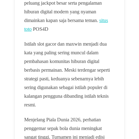
peluang jackpot besar serta pengalaman
hiburan digital modern yang nyaman
dimainkan kapan saja bersama teman.
situs
toto
POS4D
Istilah slot gacor dan maxwin menjadi dua
kata yang paling sering muncul dalam
pembahasan komunitas hiburan digital
berbasis permainan. Meski terdengar seperti
strategi pasti, keduanya sebenarnya lebih
sering digunakan sebagai istilah populer di
kalangan pengguna dibanding istilah teknis
resmi.
Menjelang Piala Dunia 2026, perhatian
penggemar sepak bola dunia meningkat
sangat tinggi. Turnamen ini menjadi edisi