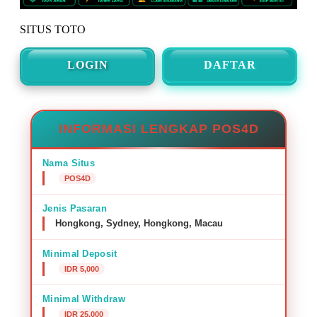
SITUS TOTO
LOGIN
DAFTAR
INFORMASI LENGKAP POS4D
Nama Situs
POS4D
Jenis Pasaran
Hongkong, Sydney, Hongkong, Macau
Minimal Deposit
IDR 5,000
Minimal Withdraw
IDR 25,000