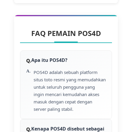
FAQ PEMAIN POS4D
Apa itu POS4D?
POS4D adalah sebuah platform
situs toto resmi yang memudahkan
untuk seluruh pengguna yang
ingin mencari kemudahan akses
masuk dengan cepat dengan
server paling stabil.
Kenapa POS4D disebut sebagai