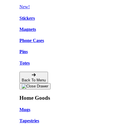
New!
Stickers
Magnets
Phone Cases
Pins
Totes
Back To Menu
Home Goods
Mugs
Tapestries