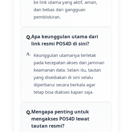
ke link utama yang aktif, aman,
dan bebas dari gangguan
pemblokiran.
Apa keunggulan utama dari
link resmi POS4D di sini?
Keunggulan utamanya terletak
pada kecepatan akses dan jaminan
keamanan data. Selain itu, tautan
yang disediakan di sini selalu
diperbarui secara berkala agar
tetap bisa diakses kapan saja.
Mengapa penting untuk
mengakses POS4D lewat
tautan resmi?