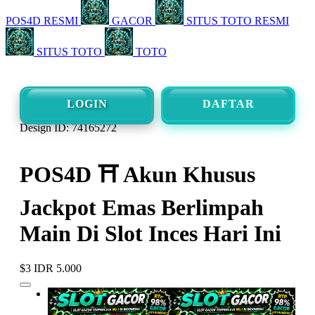
POS4D RESMI
GACOR
SITUS TOTO RESMI
SITUS TOTO
TOTO
LOGIN
DAFTAR
Design ID: 74165272
POS4D ⛩️ Akun Khusus
Jackpot Emas Berlimpah
Main Di Slot Inces Hari Ini
$3
IDR 5.000