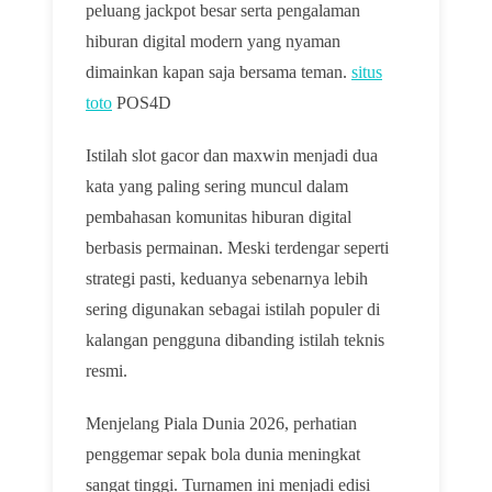
peluang jackpot besar serta pengalaman
hiburan digital modern yang nyaman
dimainkan kapan saja bersama teman.
situs
toto
POS4D
Istilah slot gacor dan maxwin menjadi dua
kata yang paling sering muncul dalam
pembahasan komunitas hiburan digital
berbasis permainan. Meski terdengar seperti
strategi pasti, keduanya sebenarnya lebih
sering digunakan sebagai istilah populer di
kalangan pengguna dibanding istilah teknis
resmi.
Menjelang Piala Dunia 2026, perhatian
penggemar sepak bola dunia meningkat
sangat tinggi. Turnamen ini menjadi edisi