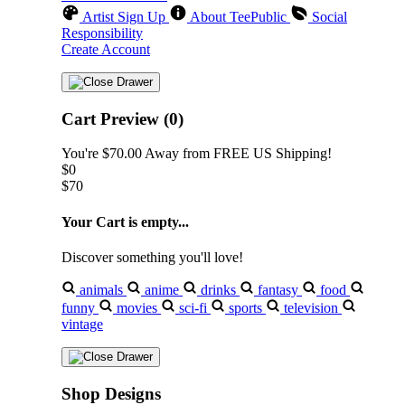
Artist Sign Up
About TeePublic
Social
Responsibility
Create Account
Cart Preview (0)
You're
$70.00
Away from
FREE US Shipping!
$0
$70
Your Cart is empty...
Discover something you'll love!
animals
anime
drinks
fantasy
food
funny
movies
sci-fi
sports
television
vintage
Shop Designs