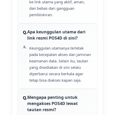
ke link utama yang aktif, aman,
dan bebas dari gangguan
pemblokiran.
Apa keunggulan utama dari
link resmi POS4D di sini?
Keunggulan utamanya terletak
pada kecepatan akses dan jaminan
keamanan data. Selain itu, tautan
yang disediakan di sini selalu
diperbarui secara berkala agar
tetap bisa diakses kapan saja.
Mengapa penting untuk
mengakses POS4D lewat
tautan resmi?