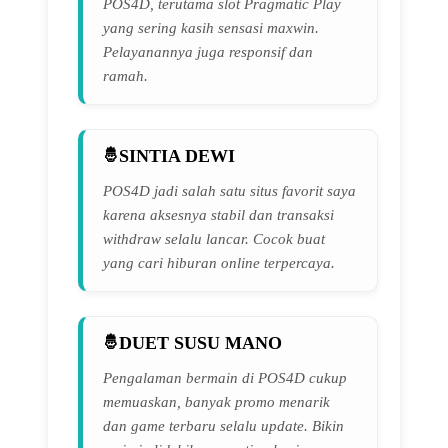
POS4D, terutama slot Pragmatic Play
yang sering kasih sensasi maxwin.
Pelayanannya juga responsif dan
ramah.
SINTIA DEWI
POS4D jadi salah satu situs favorit saya
karena aksesnya stabil dan transaksi
withdraw selalu lancar. Cocok buat
yang cari hiburan online terpercaya.
DUET SUSU MANO
Pengalaman bermain di POS4D cukup
memuaskan, banyak promo menarik
dan game terbaru selalu update. Bikin