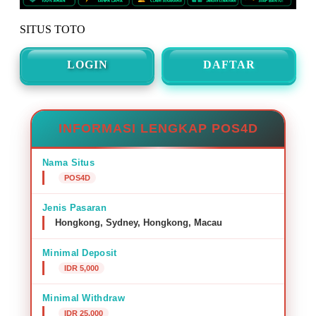
SITUS TOTO
LOGIN
DAFTAR
INFORMASI LENGKAP POS4D
Nama Situs
POS4D
Jenis Pasaran
Hongkong, Sydney, Hongkong, Macau
Minimal Deposit
IDR 5,000
Minimal Withdraw
IDR 25,000