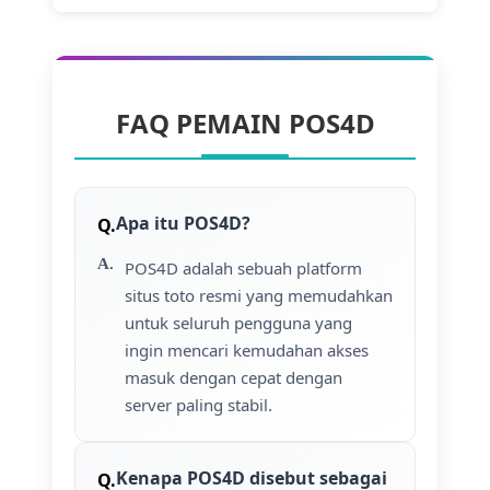
FAQ PEMAIN POS4D
Apa itu POS4D?
POS4D adalah sebuah platform
situs toto resmi yang memudahkan
untuk seluruh pengguna yang
ingin mencari kemudahan akses
masuk dengan cepat dengan
server paling stabil.
Kenapa POS4D disebut sebagai