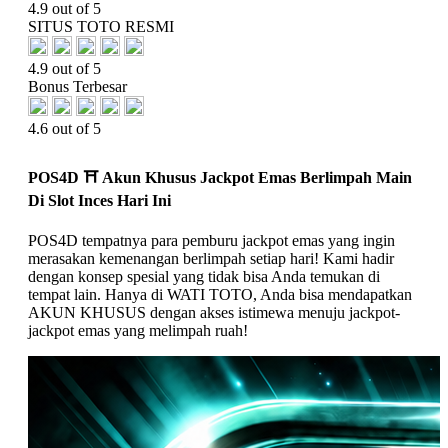
4.9 out of 5
SITUS TOTO RESMI
4.9 out of 5
Bonus Terbesar
4.6 out of 5
POS4D ⛩️ Akun Khusus Jackpot Emas Berlimpah Main
Di Slot Inces Hari Ini
POS4D tempatnya para pemburu jackpot emas yang ingin
merasakan kemenangan berlimpah setiap hari! Kami hadir
dengan konsep spesial yang tidak bisa Anda temukan di
tempat lain. Hanya di WATI TOTO, Anda bisa mendapatkan
AKUN KHUSUS dengan akses istimewa menuju jackpot-
jackpot emas yang melimpah ruah!