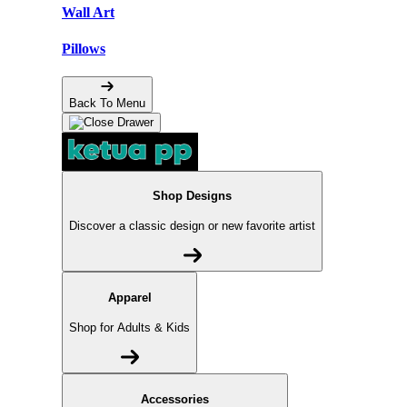
Wall Art
Pillows
Back To Menu
Shop Designs
Discover a classic design or new favorite artist
Apparel
Shop for Adults & Kids
Accessories