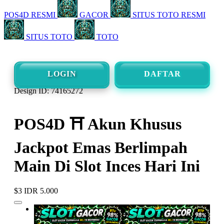
POS4D RESMI
GACOR
SITUS TOTO RESMI
SITUS TOTO
TOTO
LOGIN
DAFTAR
Design ID: 74165272
POS4D ⛩️ Akun Khusus
Jackpot Emas Berlimpah
Main Di Slot Inces Hari Ini
$3
IDR 5.000