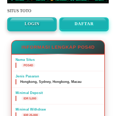
SITUS TOTO
LOGIN
DAFTAR
INFORMASI LENGKAP POS4D
Nama Situs
POS4D
Jenis Pasaran
Hongkong, Sydney, Hongkong, Macau
Minimal Deposit
IDR 5,000
Minimal Withdraw
IDR 25,000