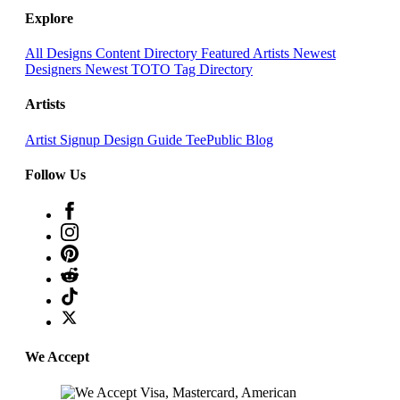
Explore
All Designs
Content Directory
Featured Artists
Newest
Designers
Newest TOTO
Tag Directory
Artists
Artist Signup
Design Guide
TeePublic Blog
Follow Us
We Accept