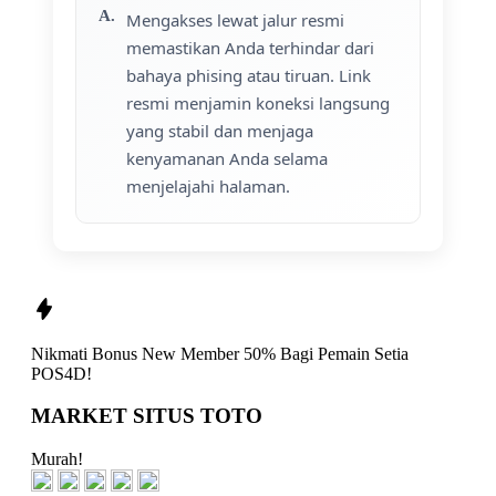
Mengakses lewat jalur resmi
memastikan Anda terhindar dari
bahaya phising atau tiruan. Link
resmi menjamin koneksi langsung
yang stabil dan menjaga
kenyamanan Anda selama
menjelajahi halaman.
Nikmati
Bonus New Member 50%
Bagi Pemain Setia
POS4D!
MARKET SITUS TOTO
Murah!