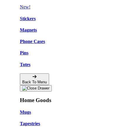
New!
Stickers
Magnets
Phone Cases
Pins
Totes
Back To Menu
Home Goods
Mugs
Tapestries