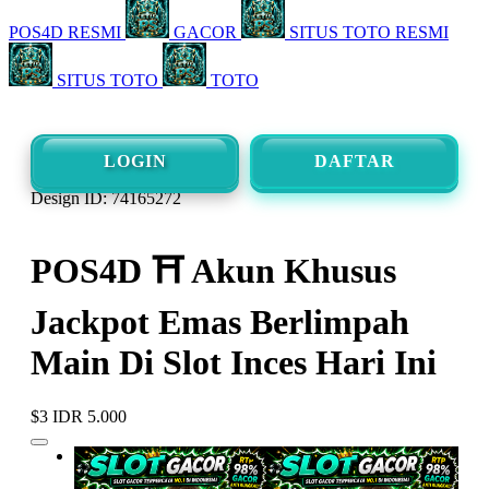
POS4D RESMI
GACOR
SITUS TOTO RESMI
SITUS TOTO
TOTO
LOGIN
DAFTAR
Design ID: 74165272
POS4D ⛩️ Akun Khusus
Jackpot Emas Berlimpah
Main Di Slot Inces Hari Ini
$3
IDR 5.000