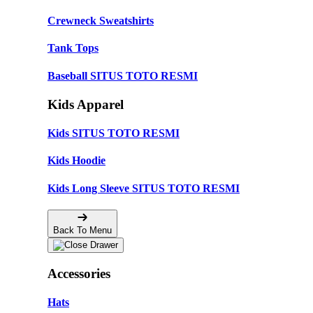
Crewneck Sweatshirts
Tank Tops
Baseball SITUS TOTO RESMI
Kids Apparel
Kids SITUS TOTO RESMI
Kids Hoodie
Kids Long Sleeve SITUS TOTO RESMI
Back To Menu
Accessories
Hats