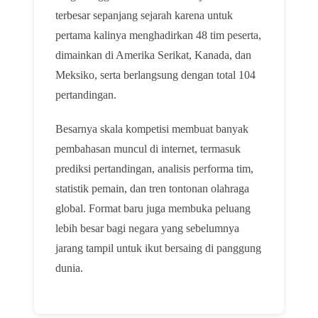
terbesar sepanjang sejarah karena untuk
pertama kalinya menghadirkan 48 tim peserta,
dimainkan di Amerika Serikat, Kanada, dan
Meksiko, serta berlangsung dengan total 104
pertandingan.
Besarnya skala kompetisi membuat banyak
pembahasan muncul di internet, termasuk
prediksi pertandingan, analisis performa tim,
statistik pemain, dan tren tontonan olahraga
global. Format baru juga membuka peluang
lebih besar bagi negara yang sebelumnya
jarang tampil untuk ikut bersaing di panggung
dunia.