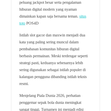
peluang jackpot besar serta pengalaman
hiburan digital modern yang nyaman
dimainkan kapan saja bersama teman.
situs
toto
POS4D
Istilah slot gacor dan maxwin menjadi dua
kata yang paling sering muncul dalam
pembahasan komunitas hiburan digital
berbasis permainan. Meski terdengar seperti
strategi pasti, keduanya sebenarnya lebih
sering digunakan sebagai istilah populer di
kalangan pengguna dibanding istilah teknis
resmi.
Menjelang Piala Dunia 2026, perhatian
penggemar sepak bola dunia meningkat
sangat tinggi. Turnamen ini menjadi edisi