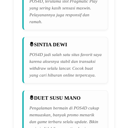
POS4D, terutama slot Pragmatic Play
yang sering kasih sensasi maxwin.
Pelayanannya juga responsif dan
ramah.
SINTIA DEWI
POS4D jadi salah satu situs favorit saya
karena aksesnya stabil dan transaksi
withdraw selalu lancar. Cocok buat
yang cari hiburan online terpercaya.
DUET SUSU MANO
Pengalaman bermain di POS4D cukup
memuaskan, banyak promo menarik
dan game terbaru selalu update. Bikin