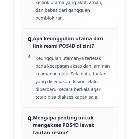
ke link utama yang aktif, aman,
dan bebas dari gangguan
pemblokiran.
Apa keunggulan utama dari
link resmi POS4D di sini?
Keunggulan utamanya terletak
pada kecepatan akses dan jaminan
keamanan data. Selain itu, tautan
yang disediakan di sini selalu
diperbarui secara berkala agar
tetap bisa diakses kapan saja.
Mengapa penting untuk
mengakses POS4D lewat
tautan resmi?