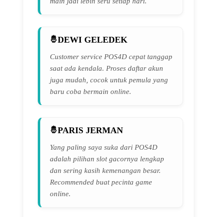
main jadi lebih seru setiap hari.
DEWI GELEDEK
Customer service POS4D cepat tanggap
saat ada kendala. Proses daftar akun
juga mudah, cocok untuk pemula yang
baru coba bermain online.
PARIS JERMAN
Yang paling saya suka dari POS4D
adalah pilihan slot gacornya lengkap
dan sering kasih kemenangan besar.
Recommended buat pecinta game
online.