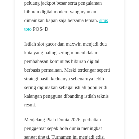
peluang jackpot besar serta pengalaman
hiburan digital modern yang nyaman
dimainkan kapan saja bersama teman.
situs
toto
POS4D
Istilah slot gacor dan maxwin menjadi dua
kata yang paling sering muncul dalam
pembahasan komunitas hiburan digital
berbasis permainan. Meski terdengar seperti
strategi pasti, keduanya sebenarnya lebih
sering digunakan sebagai istilah populer di
kalangan pengguna dibanding istilah teknis
resmi.
Menjelang Piala Dunia 2026, perhatian
penggemar sepak bola dunia meningkat
sangat tinggi. Turnamen ini menjadi edisi