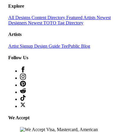
Explore
All Designs
Content Directory
Featured Artists
Newest
Designers
Newest TOTO
Tag Directory
Artists
Artist Signup
Design Guide
TeePublic Blog
Follow Us
We Accept