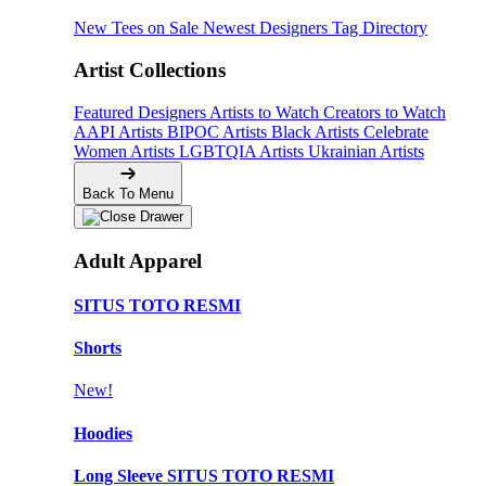
New Tees on Sale
Newest Designers
Tag Directory
Artist Collections
Featured Designers
Artists to Watch
Creators to Watch
AAPI Artists
BIPOC Artists
Black Artists
Celebrate
Women Artists
LGBTQIA Artists
Ukrainian Artists
Back To Menu
Adult Apparel
SITUS TOTO RESMI
Shorts
New!
Hoodies
Long Sleeve SITUS TOTO RESMI