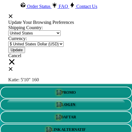
Order Status
FAQ
Contact Us
Update Your Browsing Preferences
Shipping Country:
Currency:
Cancel
Katie:
5'10"
160
PROMO
Select your person:
Male
Female
LOGIN
Height
Short
Med
Tall
DAFTAR
Weight
Slim
Avg
Heavy
LINK ALTERNATIF