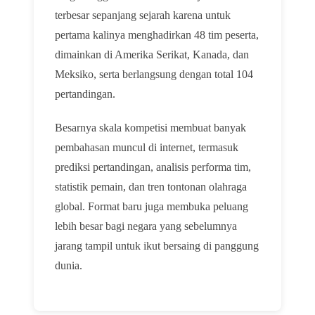
terbesar sepanjang sejarah karena untuk
pertama kalinya menghadirkan 48 tim peserta,
dimainkan di Amerika Serikat, Kanada, dan
Meksiko, serta berlangsung dengan total 104
pertandingan.
Besarnya skala kompetisi membuat banyak
pembahasan muncul di internet, termasuk
prediksi pertandingan, analisis performa tim,
statistik pemain, dan tren tontonan olahraga
global. Format baru juga membuka peluang
lebih besar bagi negara yang sebelumnya
jarang tampil untuk ikut bersaing di panggung
dunia.