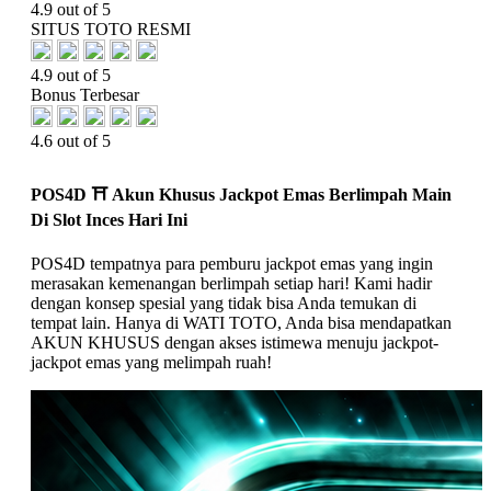
4.9 out of 5
SITUS TOTO RESMI
4.9 out of 5
Bonus Terbesar
4.6 out of 5
POS4D ⛩️ Akun Khusus Jackpot Emas Berlimpah Main
Di Slot Inces Hari Ini
POS4D tempatnya para pemburu jackpot emas yang ingin
merasakan kemenangan berlimpah setiap hari! Kami hadir
dengan konsep spesial yang tidak bisa Anda temukan di
tempat lain. Hanya di WATI TOTO, Anda bisa mendapatkan
AKUN KHUSUS dengan akses istimewa menuju jackpot-
jackpot emas yang melimpah ruah!