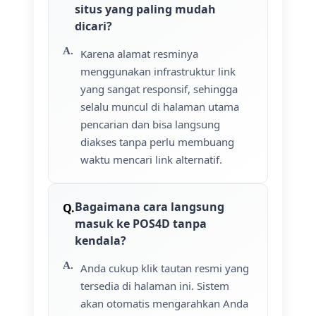
situs yang paling mudah
dicari?
Karena alamat resminya
menggunakan infrastruktur link
yang sangat responsif, sehingga
selalu muncul di halaman utama
pencarian dan bisa langsung
diakses tanpa perlu membuang
waktu mencari link alternatif.
Bagaimana cara langsung
masuk ke POS4D tanpa
kendala?
Anda cukup klik tautan resmi yang
tersedia di halaman ini. Sistem
akan otomatis mengarahkan Anda