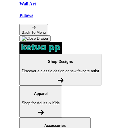
Wall Art
Pillows
Back To Menu
Shop Designs
Discover a classic design or new favorite artist
Apparel
Shop for Adults & Kids
Accessories