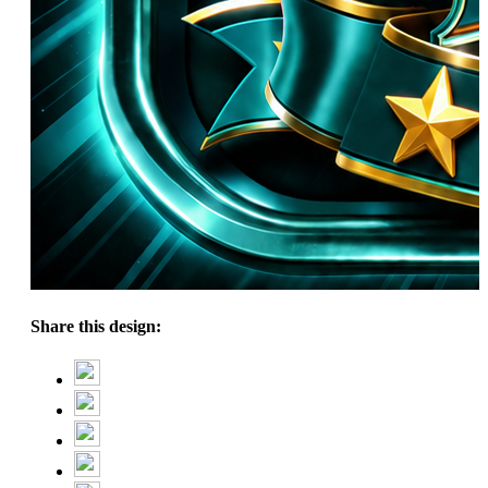
Share this design: