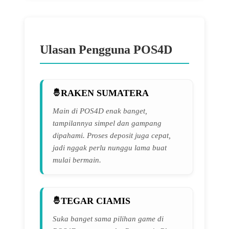
Ulasan Pengguna POS4D
RAKEN SUMATERA
Main di POS4D enak banget,
tampilannya simpel dan gampang
dipahami. Proses deposit juga cepat,
jadi nggak perlu nunggu lama buat
mulai bermain.
TEGAR CIAMIS
Suka banget sama pilihan game di