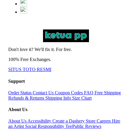
Don't love it? We'll fix it. For free.
100% Free Exchanges.
SITUS TOTO RESMI
Support
Order Status
Contact Us
Coupon Codes
FAQ
Free Shipping
Refunds & Returns
Shipping Info
Size Chart
About Us
About Us
Accessibility
Create a Dashery Store
Careers
Hire
an Artist
Social Responsibility
TeePublic Reviews