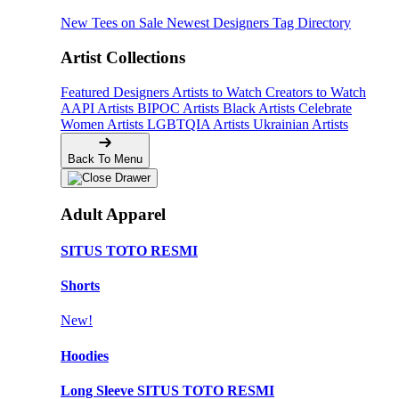
New Tees on Sale
Newest Designers
Tag Directory
Artist Collections
Featured Designers
Artists to Watch
Creators to Watch
AAPI Artists
BIPOC Artists
Black Artists
Celebrate
Women Artists
LGBTQIA Artists
Ukrainian Artists
Back To Menu
Adult Apparel
SITUS TOTO RESMI
Shorts
New!
Hoodies
Long Sleeve SITUS TOTO RESMI