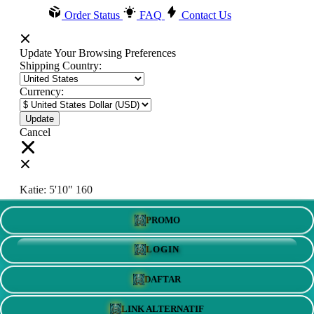
Order Status
FAQ
Contact Us
Update Your Browsing Preferences
Shipping Country:
Currency:
Cancel
Katie:
5'10"
160
PROMO
Select your person:
Male
Female
LOGIN
Height
Short
Med
Tall
DAFTAR
Weight
Slim
Avg
Heavy
LINK ALTERNATIF