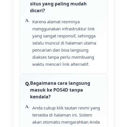
situs yang paling mudah
dicari?
Karena alamat resminya
menggunakan infrastruktur link
yang sangat responsif, sehingga
selalu muncul di halaman utama
pencarian dan bisa langsung
diakses tanpa perlu membuang
waktu mencari link alternatif.
Bagaimana cara langsung
masuk ke POS4D tanpa
kendala?
Anda cukup klik tautan resmi yang
tersedia di halaman ini. Sistem
akan otomatis mengarahkan Anda