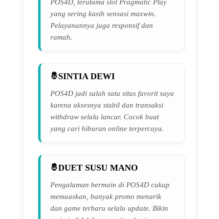
POS4D, terutama slot Pragmatic Play
yang sering kasih sensasi maxwin.
Pelayanannya juga responsif dan
ramah.
SINTIA DEWI
POS4D jadi salah satu situs favorit saya
karena aksesnya stabil dan transaksi
withdraw selalu lancar. Cocok buat
yang cari hiburan online terpercaya.
DUET SUSU MANO
Pengalaman bermain di POS4D cukup
memuaskan, banyak promo menarik
dan game terbaru selalu update. Bikin