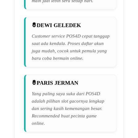
main jadi lebih seru setiap hari.
DEWI GELEDEK
Customer service POS4D cepat tanggap
saat ada kendala. Proses daftar akun
juga mudah, cocok untuk pemula yang
baru coba bermain online.
PARIS JERMAN
Yang paling saya suka dari POS4D
adalah pilihan slot gacornya lengkap
dan sering kasih kemenangan besar.
Recommended buat pecinta game
online.