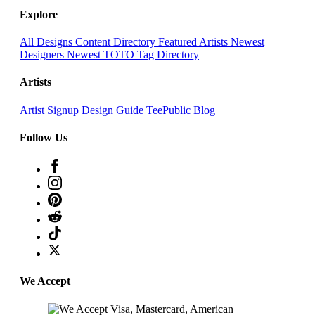
Explore
All Designs
Content Directory
Featured Artists
Newest
Designers
Newest TOTO
Tag Directory
Artists
Artist Signup
Design Guide
TeePublic Blog
Follow Us
We Accept