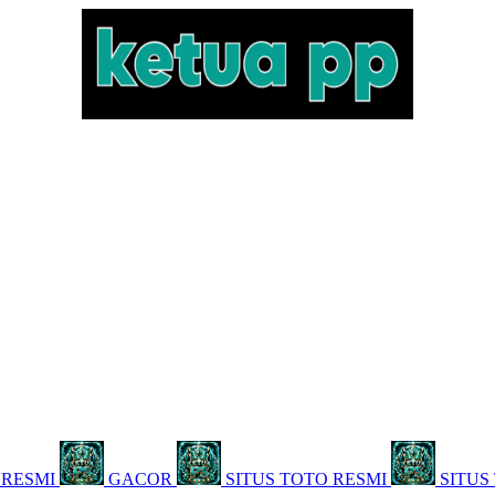
 RESMI
GACOR
SITUS TOTO RESMI
SITUS