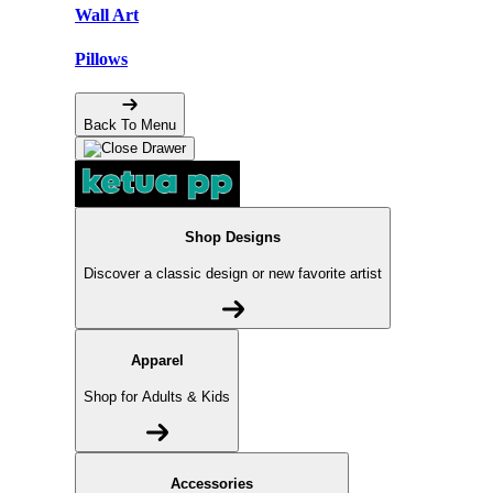
Wall Art
Pillows
Back To Menu
Shop Designs
Discover a classic design or new favorite artist
Apparel
Shop for Adults & Kids
Accessories