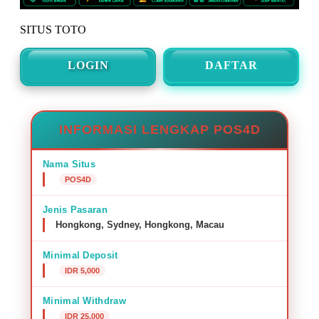
SITUS TOTO
LOGIN
DAFTAR
INFORMASI LENGKAP POS4D
Nama Situs
POS4D
Jenis Pasaran
Hongkong, Sydney, Hongkong, Macau
Minimal Deposit
IDR 5,000
Minimal Withdraw
IDR 25,000