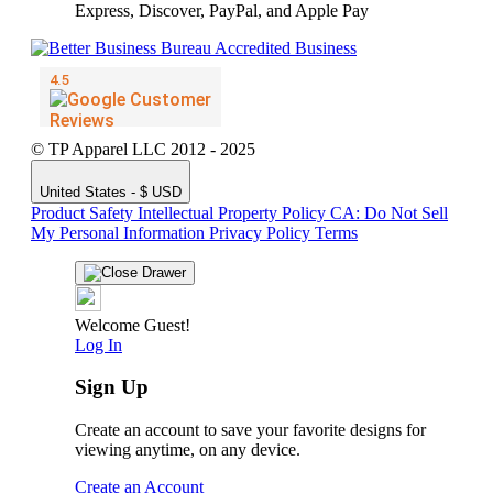
© TP Apparel LLC 2012 - 2025
United States - $ USD
Product Safety
Intellectual Property Policy
CA: Do Not Sell
My Personal Information
Privacy Policy
Terms
Welcome Guest!
Log In
Sign Up
Create an account to save your favorite designs for
viewing anytime, on any device.
Create an Account