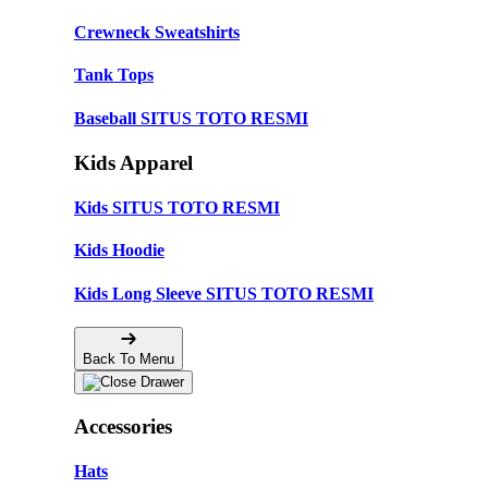
Crewneck Sweatshirts
Tank Tops
Baseball SITUS TOTO RESMI
Kids Apparel
Kids SITUS TOTO RESMI
Kids Hoodie
Kids Long Sleeve SITUS TOTO RESMI
Back To Menu
Accessories
Hats