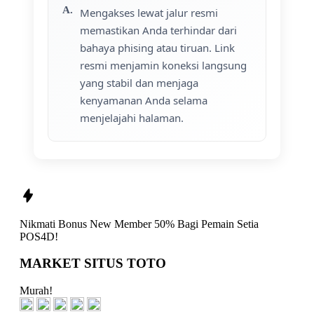
Mengakses lewat jalur resmi
memastikan Anda terhindar dari
bahaya phising atau tiruan. Link
resmi menjamin koneksi langsung
yang stabil dan menjaga
kenyamanan Anda selama
menjelajahi halaman.
Nikmati
Bonus New Member 50%
Bagi Pemain Setia
POS4D!
MARKET SITUS TOTO
Murah!