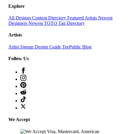
Explore
All Designs
Content Directory
Featured Artists
Newest
Designers
Newest TOTO
Tag Directory
Artists
Artist Signup
Design Guide
TeePublic Blog
Follow Us
We Accept