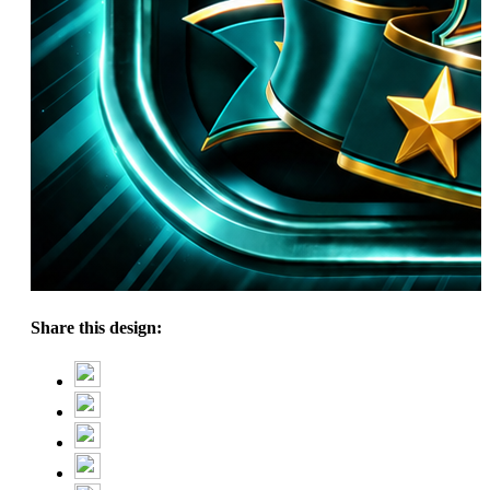
Share this design: