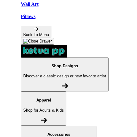
Wall Art
Pillows
Back To Menu
Shop Designs
Discover a classic design or new favorite artist
Apparel
Shop for Adults & Kids
Accessories