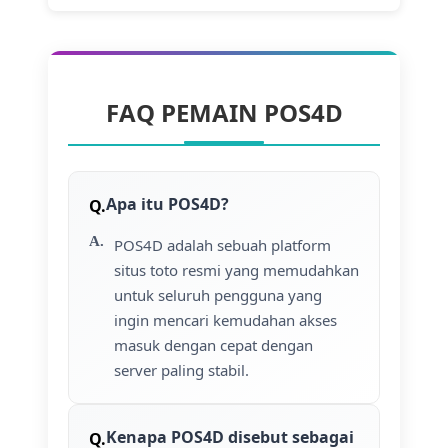
FAQ PEMAIN POS4D
Apa itu POS4D?
POS4D adalah sebuah platform
situs toto resmi yang memudahkan
untuk seluruh pengguna yang
ingin mencari kemudahan akses
masuk dengan cepat dengan
server paling stabil.
Kenapa POS4D disebut sebagai