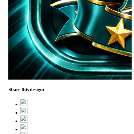
Share this design: