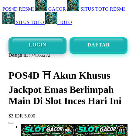
POS4D RESMI
GACOR
SITUS TOTO RESMI
SITUS TOTO
TOTO
LOGIN
DAFTAR
Design ID: 74165272
POS4D ⛩️ Akun Khusus
Jackpot Emas Berlimpah
Main Di Slot Inces Hari Ini
$3
IDR 5.000