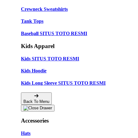
Crewneck Sweatshirts
Tank Tops
Baseball SITUS TOTO RESMI
Kids Apparel
Kids SITUS TOTO RESMI
Kids Hoodie
Kids Long Sleeve SITUS TOTO RESMI
Back To Menu
Accessories
Hats