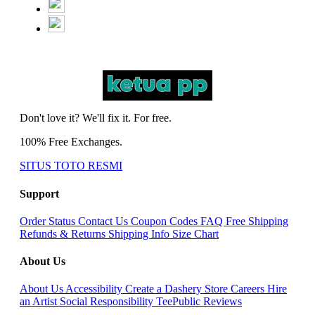
Don't love it? We'll fix it. For free.
100% Free Exchanges.
SITUS TOTO RESMI
Support
Order Status
Contact Us
Coupon Codes
FAQ
Free Shipping
Refunds & Returns
Shipping Info
Size Chart
About Us
About Us
Accessibility
Create a Dashery Store
Careers
Hire
an Artist
Social Responsibility
TeePublic Reviews