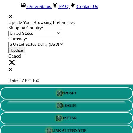
Order Status
FAQ
Contact Us
Update Your Browsing Preferences
Shipping Country:
Currency:
Cancel
Katie:
5'10"
160
PROMO
Select your person:
Male
Female
LOGIN
Height
Short
Med
Tall
DAFTAR
Weight
Slim
Avg
Heavy
LINK ALTERNATIF