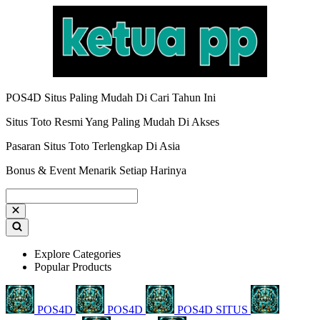
POS4D Situs Paling Mudah Di Cari Tahun Ini
Situs Toto Resmi Yang Paling Mudah Di Akses
Pasaran Situs Toto Terlengkap Di Asia
Bonus & Event Menarik Setiap Harinya
Explore Categories
Popular Products
POS4D
POS4D
POS4D SITUS