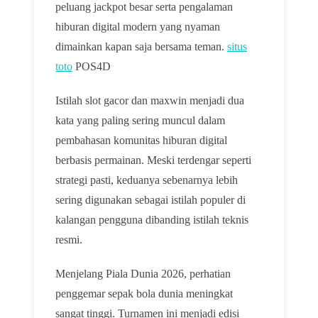
peluang jackpot besar serta pengalaman
hiburan digital modern yang nyaman
dimainkan kapan saja bersama teman.
situs
toto
POS4D
Istilah slot gacor dan maxwin menjadi dua
kata yang paling sering muncul dalam
pembahasan komunitas hiburan digital
berbasis permainan. Meski terdengar seperti
strategi pasti, keduanya sebenarnya lebih
sering digunakan sebagai istilah populer di
kalangan pengguna dibanding istilah teknis
resmi.
Menjelang Piala Dunia 2026, perhatian
penggemar sepak bola dunia meningkat
sangat tinggi. Turnamen ini menjadi edisi