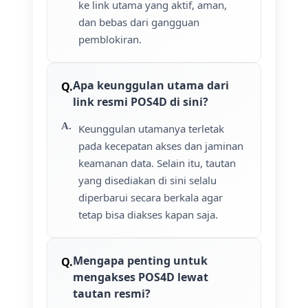
ke link utama yang aktif, aman,
dan bebas dari gangguan
pemblokiran.
Apa keunggulan utama dari
link resmi POS4D di sini?
Keunggulan utamanya terletak
pada kecepatan akses dan jaminan
keamanan data. Selain itu, tautan
yang disediakan di sini selalu
diperbarui secara berkala agar
tetap bisa diakses kapan saja.
Mengapa penting untuk
mengakses POS4D lewat
tautan resmi?