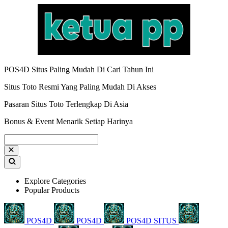
POS4D Situs Paling Mudah Di Cari Tahun Ini
Situs Toto Resmi Yang Paling Mudah Di Akses
Pasaran Situs Toto Terlengkap Di Asia
Bonus & Event Menarik Setiap Harinya
Explore Categories
Popular Products
POS4D
POS4D
POS4D SITUS