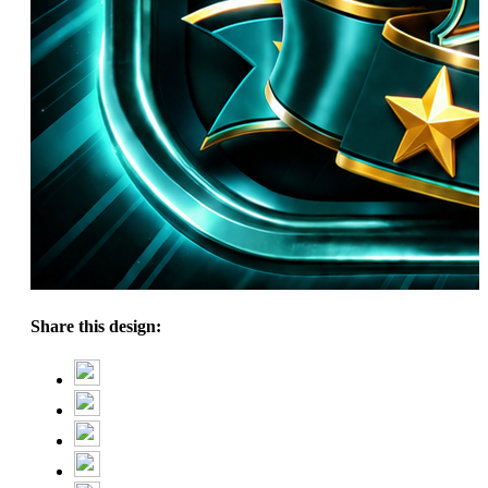
Share this design: