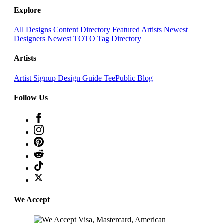
Explore
All Designs
Content Directory
Featured Artists
Newest
Designers
Newest TOTO
Tag Directory
Artists
Artist Signup
Design Guide
TeePublic Blog
Follow Us
We Accept