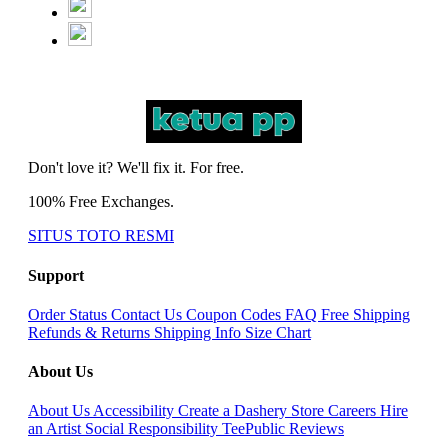
Don't love it? We'll fix it. For free.
100% Free Exchanges.
SITUS TOTO RESMI
Support
Order Status
Contact Us
Coupon Codes
FAQ
Free Shipping
Refunds & Returns
Shipping Info
Size Chart
About Us
About Us
Accessibility
Create a Dashery Store
Careers
Hire
an Artist
Social Responsibility
TeePublic Reviews