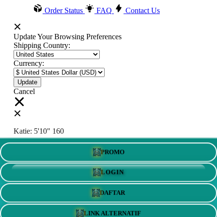
Order Status
FAQ
Contact Us
Update Your Browsing Preferences
Shipping Country:
Currency:
Cancel
Katie:
5'10"
160
PROMO
Select your person:
Male
Female
LOGIN
Height
Short
Med
Tall
DAFTAR
Weight
Slim
Avg
Heavy
LINK ALTERNATIF