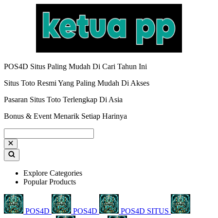
POS4D Situs Paling Mudah Di Cari Tahun Ini
Situs Toto Resmi Yang Paling Mudah Di Akses
Pasaran Situs Toto Terlengkap Di Asia
Bonus & Event Menarik Setiap Harinya
Explore Categories
Popular Products
POS4D
POS4D
POS4D SITUS