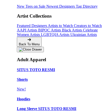
New Tees on Sale
Newest Designers
Tag Directory
Artist Collections
Featured Designers
Artists to Watch
Creators to Watch
AAPI Artists
BIPOC Artists
Black Artists
Celebrate
Women Artists
LGBTQIA Artists
Ukrainian Artists
Back To Menu
Adult Apparel
SITUS TOTO RESMI
Shorts
New!
Hoodies
Long Sleeve SITUS TOTO RESMI