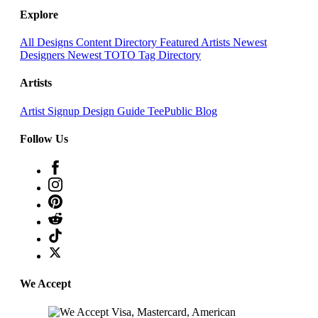
Explore
All Designs
Content Directory
Featured Artists
Newest
Designers
Newest TOTO
Tag Directory
Artists
Artist Signup
Design Guide
TeePublic Blog
Follow Us
We Accept