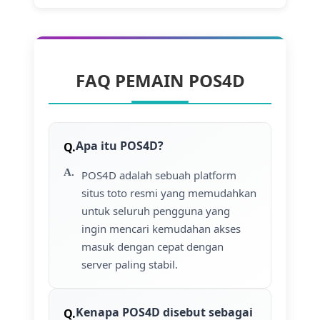
FAQ PEMAIN POS4D
Apa itu POS4D?
POS4D adalah sebuah platform
situs toto resmi yang memudahkan
untuk seluruh pengguna yang
ingin mencari kemudahan akses
masuk dengan cepat dengan
server paling stabil.
Kenapa POS4D disebut sebagai