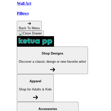
Wall Art
Pillows
Back To Menu
Shop Designs
Discover a classic design or new favorite artist
Apparel
Shop for Adults & Kids
Accessories