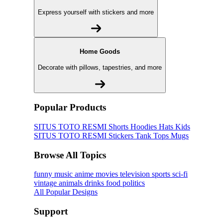
Express yourself with stickers and more
Home Goods
Decorate with pillows, tapestries, and more
Popular Products
SITUS TOTO RESMI
Shorts
Hoodies
Hats
Kids
SITUS TOTO RESMI
Stickers
Tank Tops
Mugs
Browse All Topics
funny
music
anime
movies
television
sports
sci-fi
vintage
animals
drinks
food
politics
All Popular Designs
Support