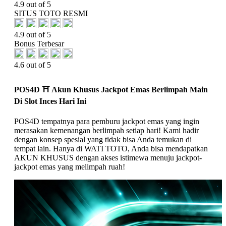
4.9 out of 5
SITUS TOTO RESMI
4.9 out of 5
Bonus Terbesar
4.6 out of 5
POS4D ⛩️ Akun Khusus Jackpot Emas Berlimpah Main
Di Slot Inces Hari Ini
POS4D tempatnya para pemburu jackpot emas yang ingin
merasakan kemenangan berlimpah setiap hari! Kami hadir
dengan konsep spesial yang tidak bisa Anda temukan di
tempat lain. Hanya di WATI TOTO, Anda bisa mendapatkan
AKUN KHUSUS dengan akses istimewa menuju jackpot-
jackpot emas yang melimpah ruah!