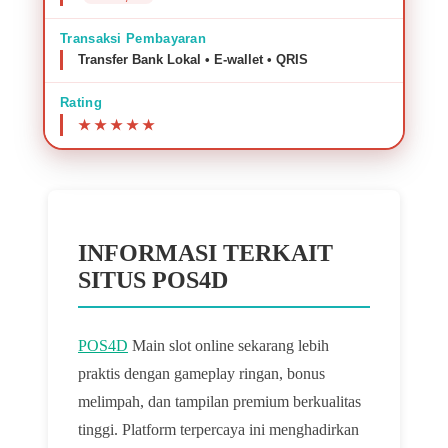
Transaksi Pembayaran
Transfer Bank Lokal • E-wallet • QRIS
Rating
INFORMASI TERKAIT
SITUS POS4D
POS4D
Main slot online sekarang lebih
praktis dengan gameplay ringan, bonus
melimpah, dan tampilan premium berkualitas
tinggi. Platform terpercaya ini menghadirkan