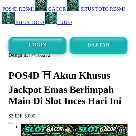
POS4D RESMI
GACOR
SITUS TOTO RESMI
SITUS TOTO
TOTO
LOGIN
DAFTAR
Design ID: 74165272
POS4D ⛩️ Akun Khusus
Jackpot Emas Berlimpah
Main Di Slot Inces Hari Ini
$3
IDR 5.000