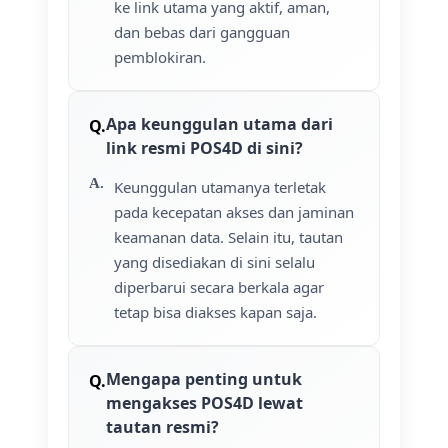
ke link utama yang aktif, aman,
dan bebas dari gangguan
pemblokiran.
Apa keunggulan utama dari
link resmi POS4D di sini?
Keunggulan utamanya terletak
pada kecepatan akses dan jaminan
keamanan data. Selain itu, tautan
yang disediakan di sini selalu
diperbarui secara berkala agar
tetap bisa diakses kapan saja.
Mengapa penting untuk
mengakses POS4D lewat
tautan resmi?