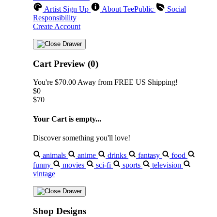
Artist Sign Up
About TeePublic
Social
Responsibility
Create Account
Cart Preview (0)
You're
$70.00
Away from
FREE US Shipping!
$0
$70
Your Cart is empty...
Discover something you'll love!
animals
anime
drinks
fantasy
food
funny
movies
sci-fi
sports
television
vintage
Shop Designs