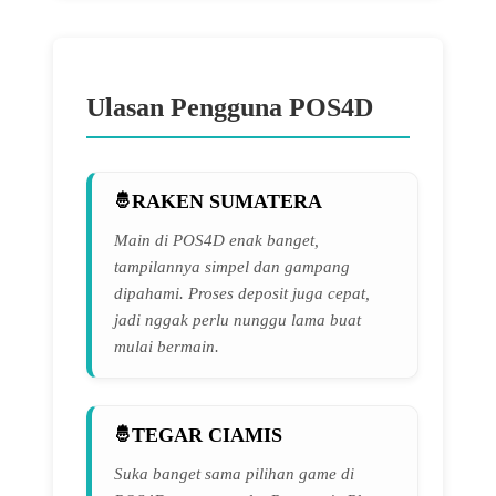
Ulasan Pengguna POS4D
RAKEN SUMATERA
Main di POS4D enak banget,
tampilannya simpel dan gampang
dipahami. Proses deposit juga cepat,
jadi nggak perlu nunggu lama buat
mulai bermain.
TEGAR CIAMIS
Suka banget sama pilihan game di