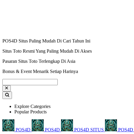
POS4D Situs Paling Mudah Di Cari Tahun Ini
Situs Toto Resmi Yang Paling Mudah Di Akses
Pasaran Situs Toto Terlengkap Di Asia
Bonus & Event Menarik Setiap Harinya
Explore Categories
Popular Products
POS4D
POS4D
POS4D SITUS
POS4D