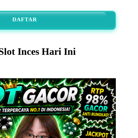
DAFTAR
ot Inces Hari Ini