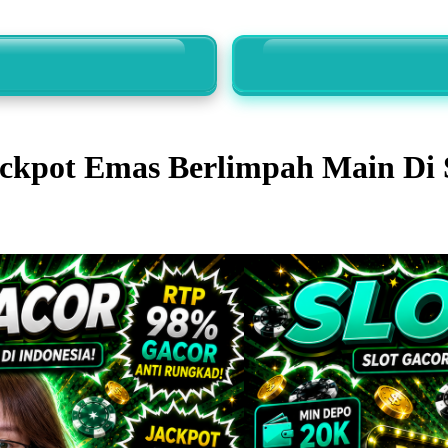
kpot Emas Berlimpah Main Di Sl