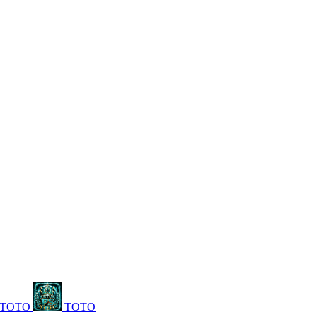
 TOTO
TOTO