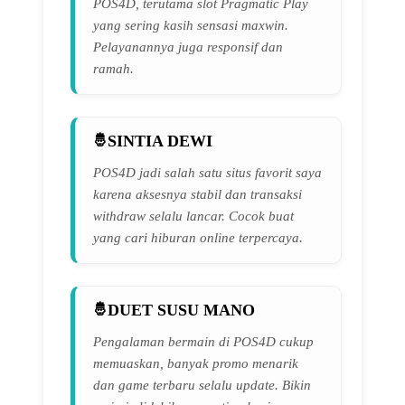
POS4D, terutama slot Pragmatic Play
yang sering kasih sensasi maxwin.
Pelayanannya juga responsif dan
ramah.
SINTIA DEWI
POS4D jadi salah satu situs favorit saya
karena aksesnya stabil dan transaksi
withdraw selalu lancar. Cocok buat
yang cari hiburan online terpercaya.
DUET SUSU MANO
Pengalaman bermain di POS4D cukup
memuaskan, banyak promo menarik
dan game terbaru selalu update. Bikin