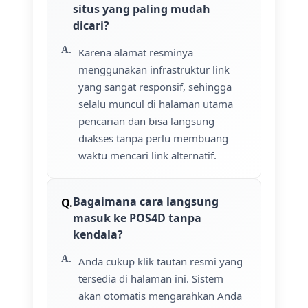
situs yang paling mudah
dicari?
Karena alamat resminya
menggunakan infrastruktur link
yang sangat responsif, sehingga
selalu muncul di halaman utama
pencarian dan bisa langsung
diakses tanpa perlu membuang
waktu mencari link alternatif.
Bagaimana cara langsung
masuk ke POS4D tanpa
kendala?
Anda cukup klik tautan resmi yang
tersedia di halaman ini. Sistem
akan otomatis mengarahkan Anda