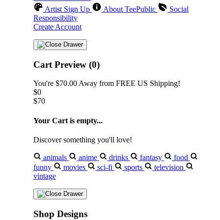
Artist Sign Up
About TeePublic
Social
Responsibility
Create Account
Cart Preview (0)
You're
$70.00
Away from
FREE US Shipping!
$0
$70
Your Cart is empty...
Discover something you'll love!
animals
anime
drinks
fantasy
food
funny
movies
sci-fi
sports
television
vintage
Shop Designs