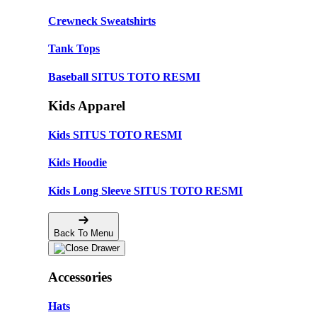
Crewneck Sweatshirts
Tank Tops
Baseball SITUS TOTO RESMI
Kids Apparel
Kids SITUS TOTO RESMI
Kids Hoodie
Kids Long Sleeve SITUS TOTO RESMI
Back To Menu
Accessories
Hats