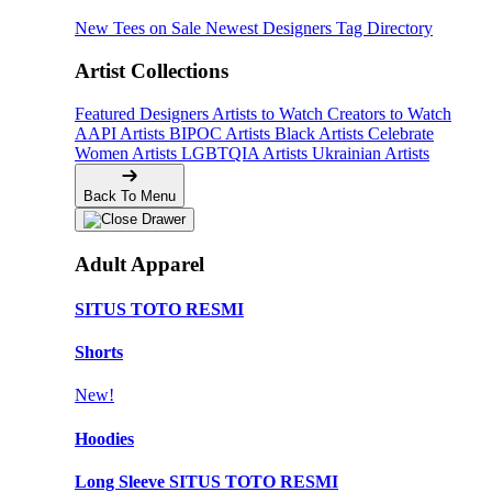
New Tees on Sale
Newest Designers
Tag Directory
Artist Collections
Featured Designers
Artists to Watch
Creators to Watch
AAPI Artists
BIPOC Artists
Black Artists
Celebrate
Women Artists
LGBTQIA Artists
Ukrainian Artists
Back To Menu
Adult Apparel
SITUS TOTO RESMI
Shorts
New!
Hoodies
Long Sleeve SITUS TOTO RESMI