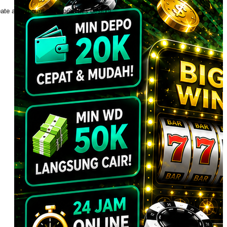
ate an account to favorite this design!