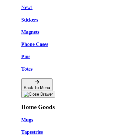
New!
Stickers
Magnets
Phone Cases
Pins
Totes
Back To Menu
Home Goods
Mugs
Tapestries