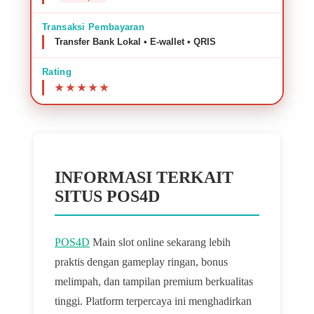
Transaksi Pembayaran
Transfer Bank Lokal • E-wallet • QRIS
Rating
INFORMASI TERKAIT
SITUS POS4D
POS4D
Main slot online sekarang lebih
praktis dengan gameplay ringan, bonus
melimpah, dan tampilan premium berkualitas
tinggi. Platform terpercaya ini menghadirkan