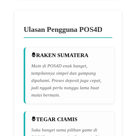
Ulasan Pengguna POS4D
RAKEN SUMATERA
Main di POS4D enak banget,
tampilannya simpel dan gampang
dipahami. Proses deposit juga cepat,
jadi nggak perlu nunggu lama buat
mulai bermain.
TEGAR CIAMIS
Suka banget sama pilihan game di