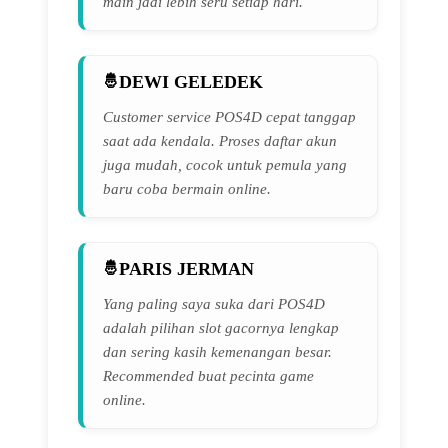
main jadi lebih seru setiap hari.
DEWI GELEDEK
Customer service POS4D cepat tanggap
saat ada kendala. Proses daftar akun
juga mudah, cocok untuk pemula yang
baru coba bermain online.
PARIS JERMAN
Yang paling saya suka dari POS4D
adalah pilihan slot gacornya lengkap
dan sering kasih kemenangan besar.
Recommended buat pecinta game
online.