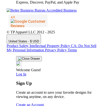
© TP Apparel LLC 2012 - 2025
United States - $ USD
Product Safety
Intellectual Property Policy
CA: Do Not Sell
My Personal Information
Privacy Policy
Terms
Welcome Guest!
Log In
Sign Up
Create an account to save your favorite designs for
viewing anytime, on any device.
Create an Account