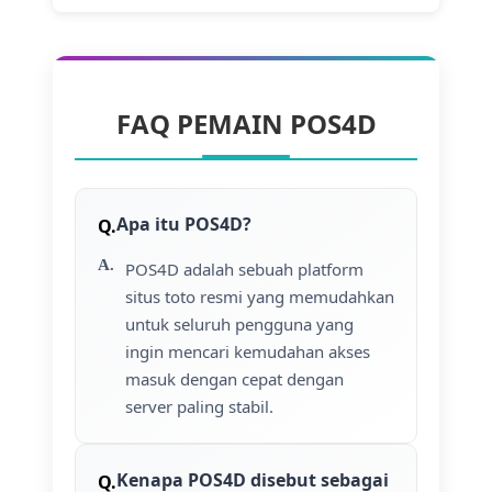
FAQ PEMAIN POS4D
Apa itu POS4D?
POS4D adalah sebuah platform
situs toto resmi yang memudahkan
untuk seluruh pengguna yang
ingin mencari kemudahan akses
masuk dengan cepat dengan
server paling stabil.
Kenapa POS4D disebut sebagai