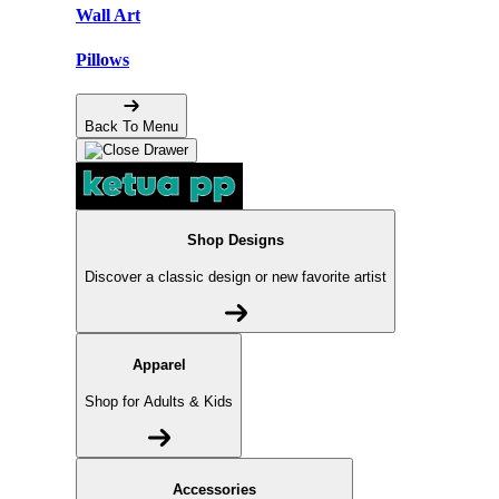
Wall Art
Pillows
Back To Menu
Shop Designs
Discover a classic design or new favorite artist
Apparel
Shop for Adults & Kids
Accessories