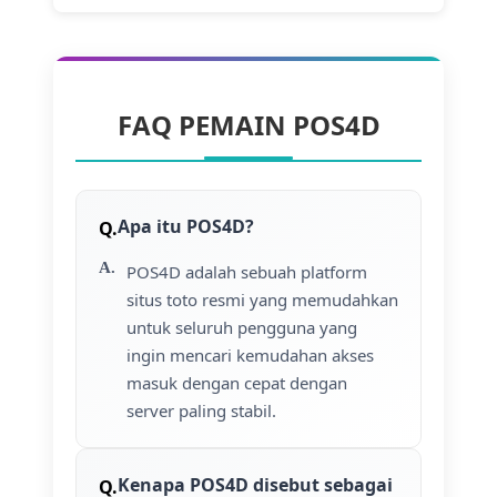
FAQ PEMAIN POS4D
Apa itu POS4D?
POS4D adalah sebuah platform
situs toto resmi yang memudahkan
untuk seluruh pengguna yang
ingin mencari kemudahan akses
masuk dengan cepat dengan
server paling stabil.
Kenapa POS4D disebut sebagai