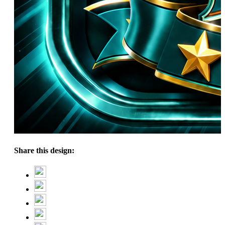
Share this design: