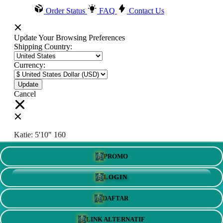
Order Status
FAQ
Contact Us
Update Your Browsing Preferences
Shipping Country:
Currency:
Cancel
Katie:
5'10"
160
PROMO
Select your person:
Male
Female
LOGIN
Height
Short
Med
Tall
DAFTAR
Weight
Slim
Avg
Heavy
LINK ALTERNATIF