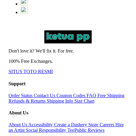
Don't love it? We'll fix it. For free.
100% Free Exchanges.
SITUS TOTO RESMI
Support
Order Status
Contact Us
Coupon Codes
FAQ
Free Shipping
Refunds & Returns
Shipping Info
Size Chart
About Us
About Us
Accessibility
Create a Dashery Store
Careers
Hire
an Artist
Social Responsibility
TeePublic Reviews