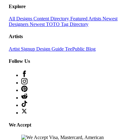
Explore
All Designs
Content Directory
Featured Artists
Newest
Designers
Newest TOTO
Tag Directory
Artists
Artist Signup
Design Guide
TeePublic Blog
Follow Us
We Accept