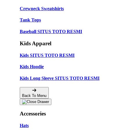
Crewneck Sweatshirts
Tank Tops
Baseball SITUS TOTO RESMI
Kids Apparel
Kids SITUS TOTO RESMI
Kids Hoodie
Kids Long Sleeve SITUS TOTO RESMI
Back To Menu
Accessories
Hats