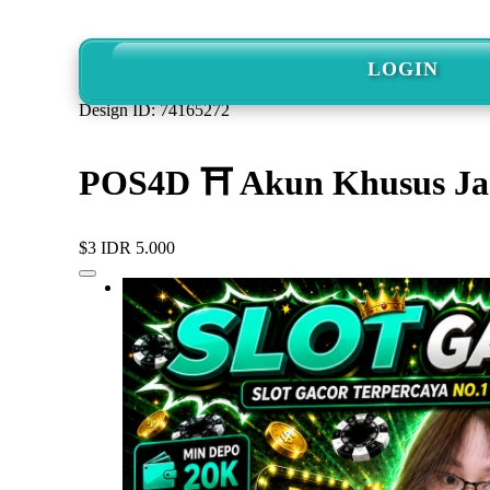
LOGIN
Design ID: 74165272
POS4D ⛩️ Akun Khusus Jac
$3
IDR 5.000