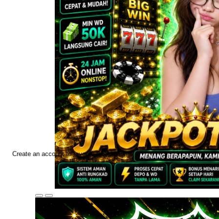
Create an account to favorite this design!