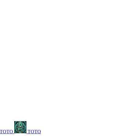
 TOTO
TOTO