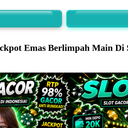
kpot Emas Berlimpah Main Di Sl