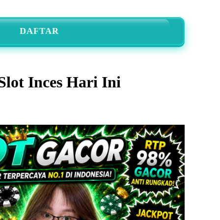
DAFTAR
ot Inces Hari Ini