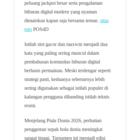
peluang jackpot besar serta pengalaman
hiburan digital modern yang nyaman
dimainkan kapan saja bersama teman.
situs
toto
POS4D
Istilah slot gacor dan maxwin menjadi dua
kata yang paling sering muncul dalam
pembahasan komunitas hiburan digital
berbasis permainan. Meski terdengar seperti
strategi pasti, keduanya sebenarnya lebih
sering digunakan sebagai istilah populer di
kalangan pengguna dibanding istilah teknis
resmi.
Menjelang Piala Dunia 2026, perhatian
penggemar sepak bola dunia meningkat
sangat tinggi. Turnamen ini menjadi edisi