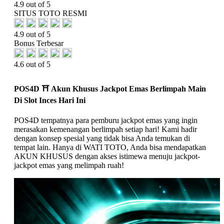
4.9 out of 5
SITUS TOTO RESMI
4.9 out of 5
Bonus Terbesar
4.6 out of 5
POS4D ⛩️ Akun Khusus Jackpot Emas Berlimpah Main
Di Slot Inces Hari Ini
POS4D tempatnya para pemburu jackpot emas yang ingin
merasakan kemenangan berlimpah setiap hari! Kami hadir
dengan konsep spesial yang tidak bisa Anda temukan di
tempat lain. Hanya di WATI TOTO, Anda bisa mendapatkan
AKUN KHUSUS dengan akses istimewa menuju jackpot-
jackpot emas yang melimpah ruah!