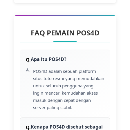
FAQ PEMAIN POS4D
Apa itu POS4D?
POS4D adalah sebuah platform
situs toto resmi yang memudahkan
untuk seluruh pengguna yang
ingin mencari kemudahan akses
masuk dengan cepat dengan
server paling stabil.
Kenapa POS4D disebut sebagai