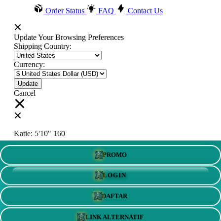
Order Status
FAQ
Contact Us
Update Your Browsing Preferences
Shipping Country:
Currency:
Cancel
Katie:
5'10"
160
PROMO
Select your person:
Male
Female
LOGIN
Height
Short
Med
Tall
DAFTAR
Weight
Slim
Avg
Heavy
LINK ALTERNATIF