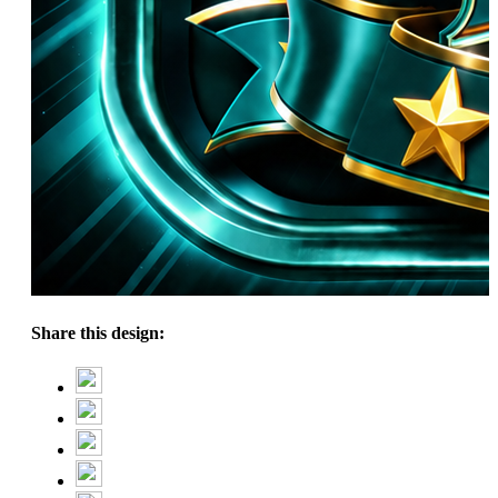
Share this design: