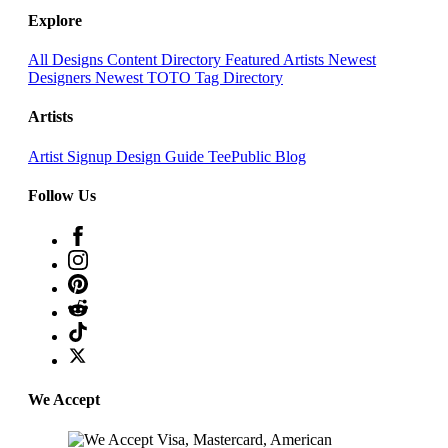
Explore
All Designs
Content Directory
Featured Artists
Newest
Designers
Newest TOTO
Tag Directory
Artists
Artist Signup
Design Guide
TeePublic Blog
Follow Us
We Accept