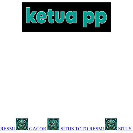
 RESMI
GACOR
SITUS TOTO RESMI
SITUS