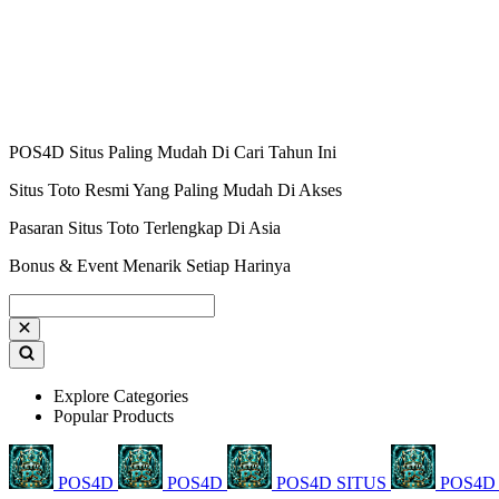
POS4D Situs Paling Mudah Di Cari Tahun Ini
Situs Toto Resmi Yang Paling Mudah Di Akses
Pasaran Situs Toto Terlengkap Di Asia
Bonus & Event Menarik Setiap Harinya
Explore Categories
Popular Products
POS4D
POS4D
POS4D SITUS
POS4D