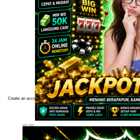
Create an account to favorite this design!