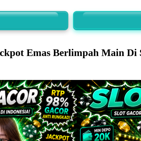
kpot Emas Berlimpah Main Di Sl