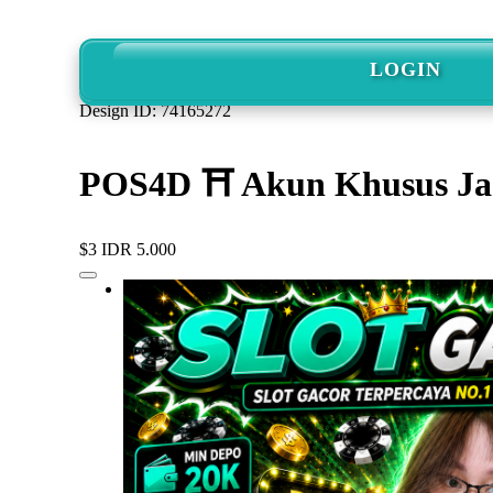
LOGIN
Design ID: 74165272
POS4D ⛩️ Akun Khusus Jac
$3
IDR 5.000