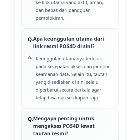
ke link utama yang aktif, aman,
dan bebas dari gangguan
pemblokiran.
Apa keunggulan utama dari
link resmi POS4D di sini?
Keunggulan utamanya terletak
pada kecepatan akses dan jaminan
keamanan data. Selain itu, tautan
yang disediakan di sini selalu
diperbarui secara berkala agar
tetap bisa diakses kapan saja.
Mengapa penting untuk
mengakses POS4D lewat
tautan resmi?