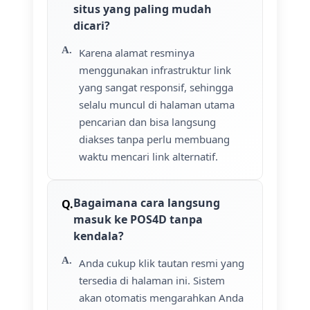
situs yang paling mudah
dicari?
Karena alamat resminya
menggunakan infrastruktur link
yang sangat responsif, sehingga
selalu muncul di halaman utama
pencarian dan bisa langsung
diakses tanpa perlu membuang
waktu mencari link alternatif.
Bagaimana cara langsung
masuk ke POS4D tanpa
kendala?
Anda cukup klik tautan resmi yang
tersedia di halaman ini. Sistem
akan otomatis mengarahkan Anda