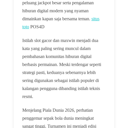
peluang jackpot besar serta pengalaman
hiburan digital modern yang nyaman
dimainkan kapan saja bersama teman.
situs
toto
POS4D
Istilah slot gacor dan maxwin menjadi dua
kata yang paling sering muncul dalam
pembahasan komunitas hiburan digital
berbasis permainan. Meski terdengar seperti
strategi pasti, keduanya sebenarnya lebih
sering digunakan sebagai istilah populer di
kalangan pengguna dibanding istilah teknis
resmi.
Menjelang Piala Dunia 2026, perhatian
penggemar sepak bola dunia meningkat
sangat tinggi. Turnamen ini menjadi edisi