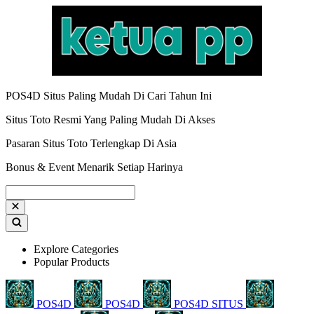
POS4D Situs Paling Mudah Di Cari Tahun Ini
Situs Toto Resmi Yang Paling Mudah Di Akses
Pasaran Situs Toto Terlengkap Di Asia
Bonus & Event Menarik Setiap Harinya
Explore Categories
Popular Products
POS4D
POS4D
POS4D SITUS