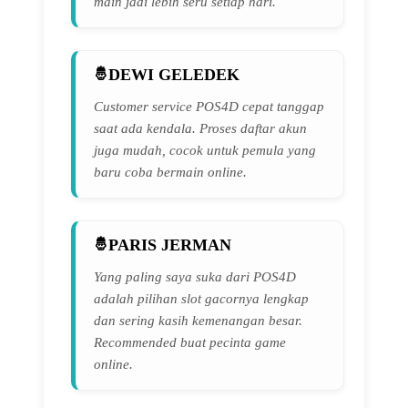
main jadi lebih seru setiap hari.
DEWI GELEDEK
Customer service POS4D cepat tanggap
saat ada kendala. Proses daftar akun
juga mudah, cocok untuk pemula yang
baru coba bermain online.
PARIS JERMAN
Yang paling saya suka dari POS4D
adalah pilihan slot gacornya lengkap
dan sering kasih kemenangan besar.
Recommended buat pecinta game
online.