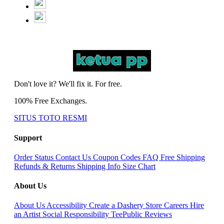
Don't love it? We'll fix it. For free.
100% Free Exchanges.
SITUS TOTO RESMI
Support
Order Status
Contact Us
Coupon Codes
FAQ
Free Shipping
Refunds & Returns
Shipping Info
Size Chart
About Us
About Us
Accessibility
Create a Dashery Store
Careers
Hire
an Artist
Social Responsibility
TeePublic Reviews