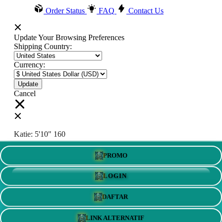
Order Status
FAQ
Contact Us
Update Your Browsing Preferences
Shipping Country:
Currency:
Cancel
Katie:
5'10"
160
PROMO
Select your person:
Male
Female
LOGIN
Height
Short
Med
Tall
DAFTAR
Weight
Slim
Avg
Heavy
LINK ALTERNATIF