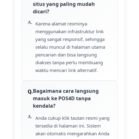
situs yang paling mudah
dicari?
Karena alamat resminya
menggunakan infrastruktur link
yang sangat responsif, sehingga
selalu muncul di halaman utama
pencarian dan bisa langsung
diakses tanpa perlu membuang
waktu mencari link alternatif.
Bagaimana cara langsung
masuk ke POS4D tanpa
kendala?
Anda cukup klik tautan resmi yang
tersedia di halaman ini. Sistem
akan otomatis mengarahkan Anda