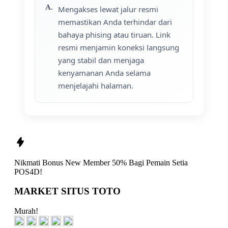
Mengakses lewat jalur resmi
memastikan Anda terhindar dari
bahaya phising atau tiruan. Link
resmi menjamin koneksi langsung
yang stabil dan menjaga
kenyamanan Anda selama
menjelajahi halaman.
Nikmati
Bonus New Member 50%
Bagi Pemain Setia
POS4D!
MARKET SITUS TOTO
Murah!