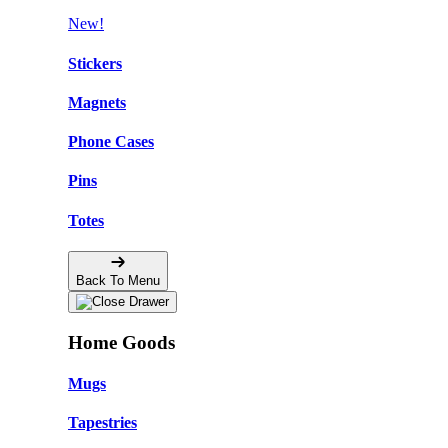
New!
Stickers
Magnets
Phone Cases
Pins
Totes
Back To Menu
Home Goods
Mugs
Tapestries