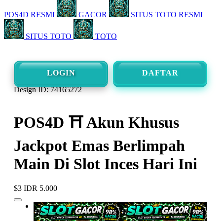
POS4D RESMI
GACOR
SITUS TOTO RESMI
SITUS TOTO
TOTO
LOGIN
DAFTAR
Design ID: 74165272
POS4D ⛩️ Akun Khusus
Jackpot Emas Berlimpah
Main Di Slot Inces Hari Ini
$3
IDR 5.000