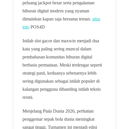
peluang jackpot besar serta pengalaman
hiburan digital modern yang nyaman
dimainkan kapan saja bersama teman.
situs
toto
POS4D
Istilah slot gacor dan maxwin menjadi dua
kata yang paling sering muncul dalam
pembahasan komunitas hiburan digital
berbasis permainan. Meski terdengar seperti
strategi pasti, keduanya sebenarnya lebih
sering digunakan sebagai istilah populer di
kalangan pengguna dibanding istilah teknis
resmi.
Menjelang Piala Dunia 2026, perhatian
penggemar sepak bola dunia meningkat
sangat tinggi. Turnamen ini menjadi edisi