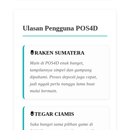
Ulasan Pengguna POS4D
RAKEN SUMATERA
Main di POS4D enak banget,
tampilannya simpel dan gampang
dipahami. Proses deposit juga cepat,
jadi nggak perlu nunggu lama buat
mulai bermain.
TEGAR CIAMIS
Suka banget sama pilihan game di