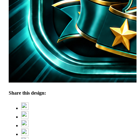
Share this design: