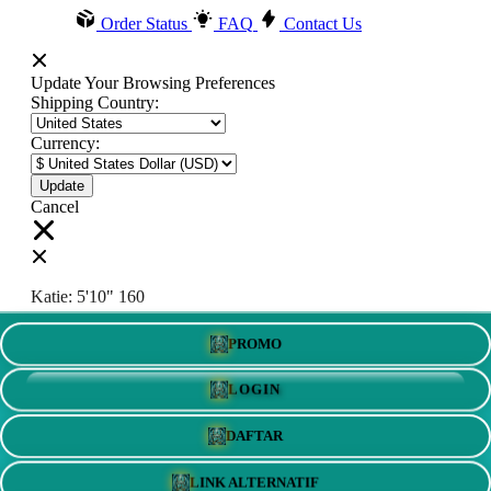
Order Status
FAQ
Contact Us
Update Your Browsing Preferences
Shipping Country:
Currency:
Cancel
Katie:
5'10"
160
PROMO
Select your person:
Male
Female
LOGIN
Height
Short
Med
Tall
DAFTAR
Weight
Slim
Avg
Heavy
LINK ALTERNATIF