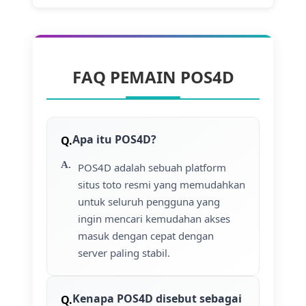
FAQ PEMAIN POS4D
Apa itu POS4D?
POS4D adalah sebuah platform
situs toto resmi yang memudahkan
untuk seluruh pengguna yang
ingin mencari kemudahan akses
masuk dengan cepat dengan
server paling stabil.
Kenapa POS4D disebut sebagai