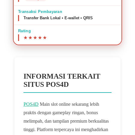
Transaksi Pembayaran
Transfer Bank Lokal • E-wallet • QRIS
Rating
INFORMASI TERKAIT
SITUS POS4D
POS4D
Main slot online sekarang lebih
praktis dengan gameplay ringan, bonus
melimpah, dan tampilan premium berkualitas
tinggi. Platform terpercaya ini menghadirkan