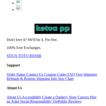
Don't love it? We'll fix it. For free.
100% Free Exchanges.
SITUS TOTO RESMI
Support
Order Status
Contact Us
Coupon Codes
FAQ
Free Shipping
Refunds & Returns
Shipping Info
Size Chart
About Us
About Us
Accessibility
Create a Dashery Store
Careers
Hire
an Artist
Social Responsibility
TeePublic Reviews