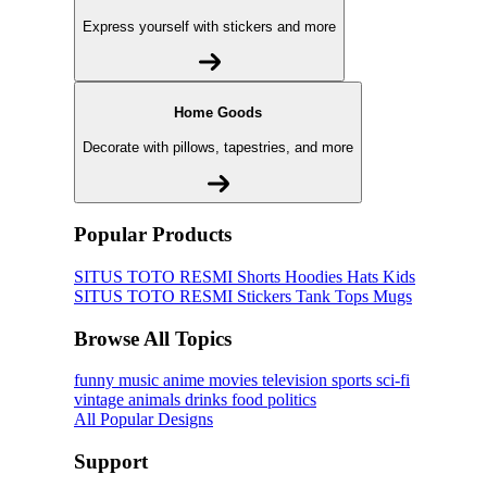
Express yourself with stickers and more
Home Goods
Decorate with pillows, tapestries, and more
Popular Products
SITUS TOTO RESMI
Shorts
Hoodies
Hats
Kids
SITUS TOTO RESMI
Stickers
Tank Tops
Mugs
Browse All Topics
funny
music
anime
movies
television
sports
sci-fi
vintage
animals
drinks
food
politics
All Popular Designs
Support