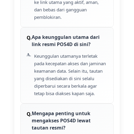
ke link utama yang aktif, aman,
dan bebas dari gangguan
pemblokiran.
Apa keunggulan utama dari
link resmi POS4D di sini?
Keunggulan utamanya terletak
pada kecepatan akses dan jaminan
keamanan data. Selain itu, tautan
yang disediakan di sini selalu
diperbarui secara berkala agar
tetap bisa diakses kapan saja.
Mengapa penting untuk
mengakses POS4D lewat
tautan resmi?