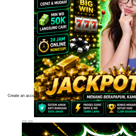
Create an account to favorite this design!