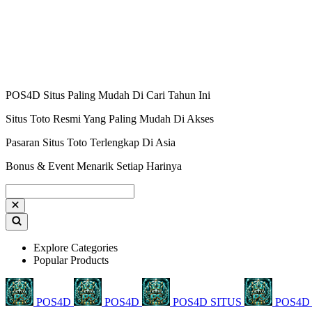
POS4D Situs Paling Mudah Di Cari Tahun Ini
Situs Toto Resmi Yang Paling Mudah Di Akses
Pasaran Situs Toto Terlengkap Di Asia
Bonus & Event Menarik Setiap Harinya
Explore Categories
Popular Products
POS4D
POS4D
POS4D SITUS
POS4D