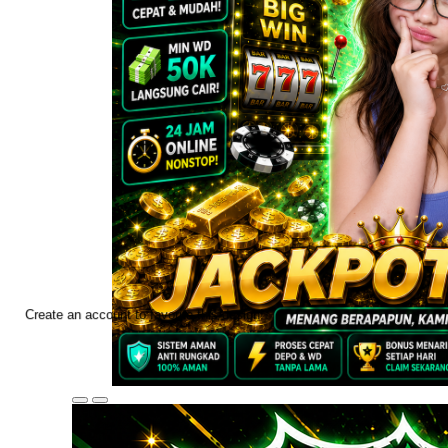
Create an account to favorite this design!