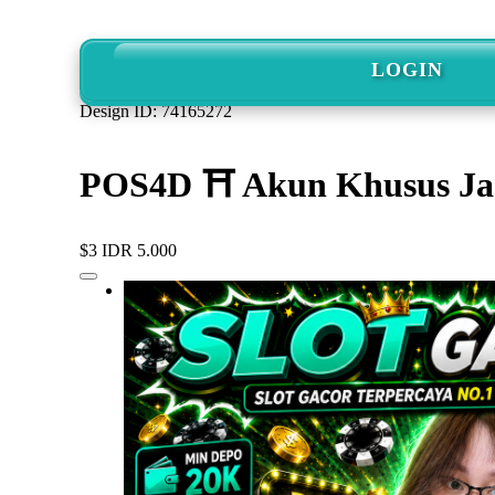
LOGIN
Design ID: 74165272
POS4D ⛩️ Akun Khusus Jac
$3
IDR 5.000