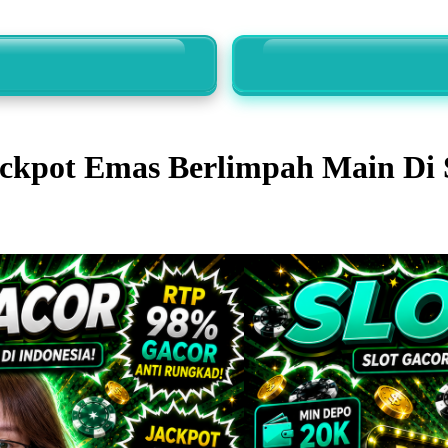
kpot Emas Berlimpah Main Di Sl