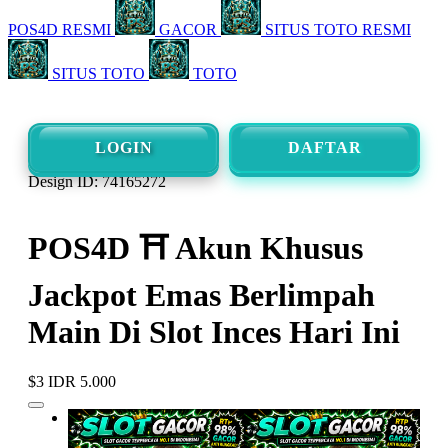
POS4D RESMI
GACOR
SITUS TOTO RESMI
SITUS TOTO
TOTO
LOGIN
DAFTAR
Design ID: 74165272
POS4D ⛩️ Akun Khusus
Jackpot Emas Berlimpah
Main Di Slot Inces Hari Ini
$3
IDR 5.000