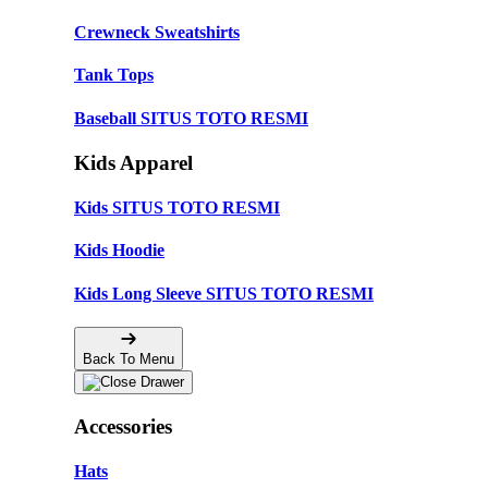
Crewneck Sweatshirts
Tank Tops
Baseball SITUS TOTO RESMI
Kids Apparel
Kids SITUS TOTO RESMI
Kids Hoodie
Kids Long Sleeve SITUS TOTO RESMI
Back To Menu
Accessories
Hats