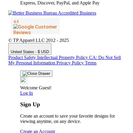
© TP Apparel LLC 2012 - 2025
United States - $ USD
Product Safety
Intellectual Property Policy
CA: Do Not Sell
My Personal Information
Privacy Policy
Terms
Welcome Guest!
Log In
Sign Up
Create an account to save your favorite designs for
viewing anytime, on any device.
Create an Account