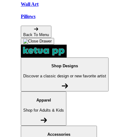
Wall Art
Pillows
Back To Menu
Shop Designs
Discover a classic design or new favorite artist
Apparel
Shop for Adults & Kids
Accessories