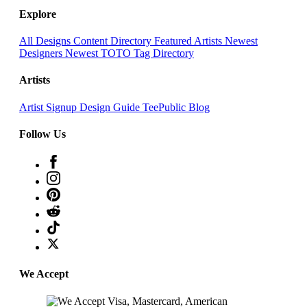
Explore
All Designs
Content Directory
Featured Artists
Newest
Designers
Newest TOTO
Tag Directory
Artists
Artist Signup
Design Guide
TeePublic Blog
Follow Us
We Accept