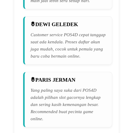
main jadi lebih seru setiap hari.
DEWI GELEDEK
Customer service POS4D cepat tanggap
saat ada kendala. Proses daftar akun
juga mudah, cocok untuk pemula yang
baru coba bermain online.
PARIS JERMAN
Yang paling saya suka dari POS4D
adalah pilihan slot gacornya lengkap
dan sering kasih kemenangan besar.
Recommended buat pecinta game
online.