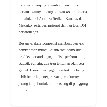
terbesar sepanjang sejarah karena untuk
pertama kalinya menghadirkan 48 tim peserta,
dimainkan di Amerika Serikat, Kanada, dan
Meksiko, serta berlangsung dengan total 104
pertandingan.
Besarnya skala kompetisi membuat banyak
pembahasan muncul di internet, termasuk
prediksi pertandingan, analisis performa tim,
statistik pemain, dan tren tontonan olahraga
global. Format baru juga membuka peluang
lebih besar bagi negara yang sebelumnya
jarang tampil untuk ikut bersaing di panggung
dunia.