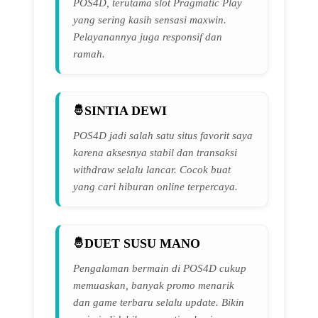
POS4D, terutama slot Pragmatic Play
yang sering kasih sensasi maxwin.
Pelayanannya juga responsif dan
ramah.
SINTIA DEWI
POS4D jadi salah satu situs favorit saya
karena aksesnya stabil dan transaksi
withdraw selalu lancar. Cocok buat
yang cari hiburan online terpercaya.
DUET SUSU MANO
Pengalaman bermain di POS4D cukup
memuaskan, banyak promo menarik
dan game terbaru selalu update. Bikin