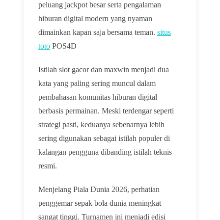
peluang jackpot besar serta pengalaman
hiburan digital modern yang nyaman
dimainkan kapan saja bersama teman.
situs
toto
POS4D
Istilah slot gacor dan maxwin menjadi dua
kata yang paling sering muncul dalam
pembahasan komunitas hiburan digital
berbasis permainan. Meski terdengar seperti
strategi pasti, keduanya sebenarnya lebih
sering digunakan sebagai istilah populer di
kalangan pengguna dibanding istilah teknis
resmi.
Menjelang Piala Dunia 2026, perhatian
penggemar sepak bola dunia meningkat
sangat tinggi. Turnamen ini menjadi edisi