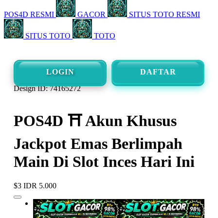
POS4D RESMI
GACOR
SITUS TOTO RESMI
SITUS TOTO
TOTO
LOGIN
DAFTAR
Design ID: 74165272
POS4D ⛩️ Akun Khusus
Jackpot Emas Berlimpah
Main Di Slot Inces Hari Ini
$3
IDR 5.000