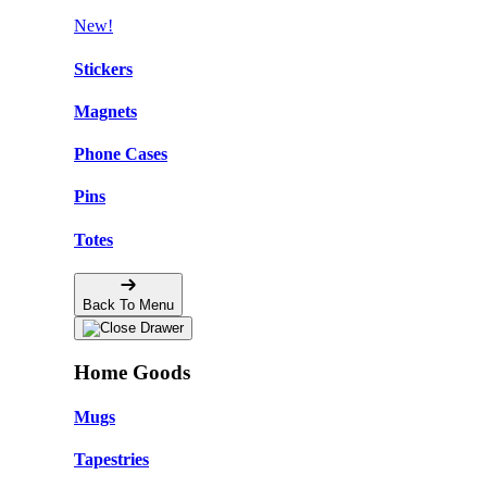
New!
Stickers
Magnets
Phone Cases
Pins
Totes
Back To Menu
Home Goods
Mugs
Tapestries