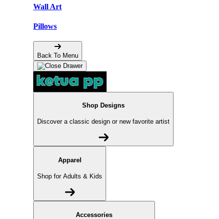
Wall Art
Pillows
Back To Menu
Shop Designs
Discover a classic design or new favorite artist
Apparel
Shop for Adults & Kids
Accessories