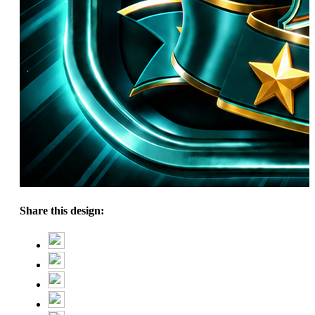
Share this design: