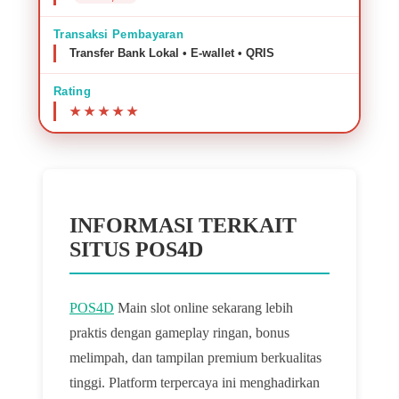
Transaksi Pembayaran
Transfer Bank Lokal • E-wallet • QRIS
Rating
INFORMASI TERKAIT
SITUS POS4D
POS4D
Main slot online sekarang lebih
praktis dengan gameplay ringan, bonus
melimpah, dan tampilan premium berkualitas
tinggi. Platform terpercaya ini menghadirkan