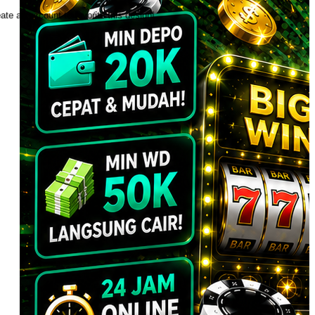
ate an account to favorite this design!