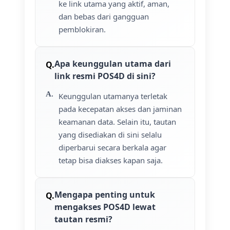
ke link utama yang aktif, aman,
dan bebas dari gangguan
pemblokiran.
Apa keunggulan utama dari
link resmi POS4D di sini?
Keunggulan utamanya terletak
pada kecepatan akses dan jaminan
keamanan data. Selain itu, tautan
yang disediakan di sini selalu
diperbarui secara berkala agar
tetap bisa diakses kapan saja.
Mengapa penting untuk
mengakses POS4D lewat
tautan resmi?