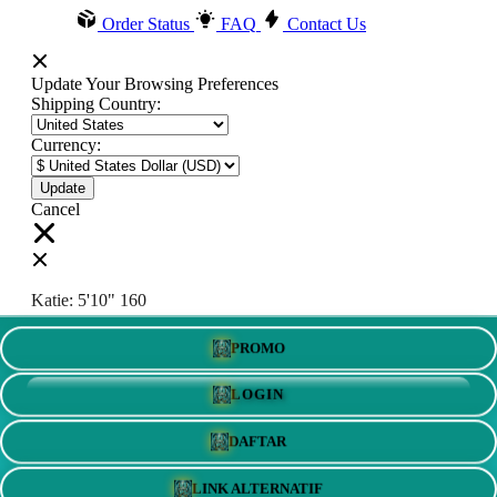
Order Status
FAQ
Contact Us
Update Your Browsing Preferences
Shipping Country:
Currency:
Cancel
Katie:
5'10"
160
PROMO
Select your person:
Male
Female
LOGIN
Height
Short
Med
Tall
DAFTAR
Weight
Slim
Avg
Heavy
LINK ALTERNATIF