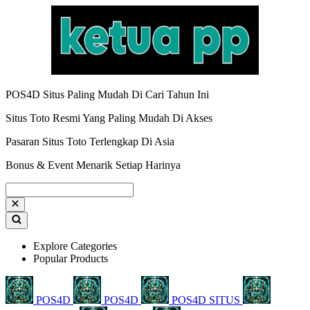
POS4D Situs Paling Mudah Di Cari Tahun Ini
Situs Toto Resmi Yang Paling Mudah Di Akses
Pasaran Situs Toto Terlengkap Di Asia
Bonus & Event Menarik Setiap Harinya
Explore Categories
Popular Products
POS4D
POS4D
POS4D SITUS