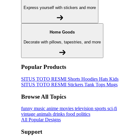
Express yourself with stickers and more
Home Goods
Decorate with pillows, tapestries, and more
Popular Products
SITUS TOTO RESMI
Shorts
Hoodies
Hats
Kids
SITUS TOTO RESMI
Stickers
Tank Tops
Mugs
Browse All Topics
funny
music
anime
movies
television
sports
sci-fi
vintage
animals
drinks
food
politics
All Popular Designs
Support