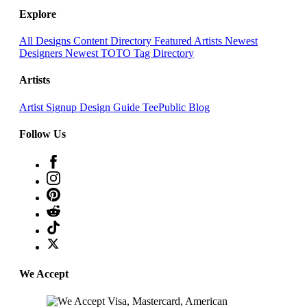
Explore
All Designs
Content Directory
Featured Artists
Newest
Designers
Newest TOTO
Tag Directory
Artists
Artist Signup
Design Guide
TeePublic Blog
Follow Us
We Accept